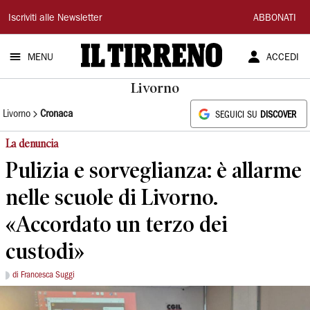
Il
Iscriviti alle Newsletter
ABBONATI
Tirreno
MENU
ACCEDI
Livorno
Livorno
Cronaca
SEGUICI SU
DISCOVER
La denuncia
Pulizia e sorveglianza: è allarme
nelle scuole di Livorno.
«Accordato un terzo dei
custodi»
di Francesca Suggi