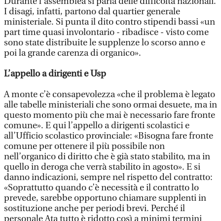
Durante l’assemblea si parla delle difficoltà nazionali.
I disagi, infatti, partono dal quartier generale
ministeriale. Si punta il dito contro stipendi bassi «un
part time quasi involontario - ribadisce - visto come
sono state distribuite le supplenze lo scorso anno e
poi la grande carenza di organico».
L’appello a dirigenti e Usp
A monte c’è consapevolezza «che il problema è legato
alle tabelle ministeriali che sono ormai desuete, ma in
questo momento più che mai è necessario fare fronte
comune». E qui l’appello a dirigenti scolastici e
all’Ufficio scolastico provinciale: «Bisogna fare fronte
comune per ottenere il più possibile non
nell’organico di diritto che è già stato stabilito, ma in
quello in deroga che verrà stabilito in agosto». E si
danno indicazioni, sempre nel rispetto del contratto:
«Soprattutto quando c’è necessità e il contratto lo
prevede, sarebbe opportuno chiamare supplenti in
sostituzione anche per periodi brevi. Perché il
personale Ata tutto è ridotto così a minimi termini