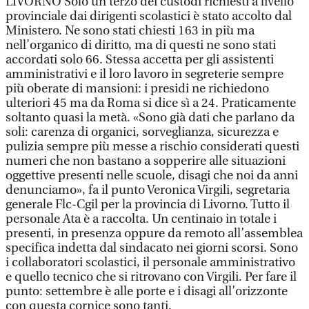
LIVORNO Solo un terzo dei custodi richiesti a livello
provinciale dai dirigenti scolastici è stato accolto dal
Ministero. Ne sono stati chiesti 163 in più ma
nell’organico di diritto, ma di questi ne sono stati
accordati solo 66. Stessa accetta per gli assistenti
amministrativi e il loro lavoro in segreterie sempre
più oberate di mansioni: i presidi ne richiedono
ulteriori 45 ma da Roma si dice sì a 24. Praticamente
soltanto quasi la metà. «Sono già dati che parlano da
soli: carenza di organici, sorveglianza, sicurezza e
pulizia sempre più messe a rischio considerati questi
numeri che non bastano a sopperire alle situazioni
oggettive presenti nelle scuole, disagi che noi da anni
denunciamo», fa il punto Veronica Virgili, segretaria
generale Flc-Cgil per la provincia di Livorno. Tutto il
personale Ata è a raccolta. Un centinaio in totale i
presenti, in presenza oppure da remoto all’assemblea
specifica indetta dal sindacato nei giorni scorsi. Sono
i collaboratori scolastici, il personale amministrativo
e quello tecnico che si ritrovano con Virgili. Per fare il
punto: settembre è alle porte e i disagi all’orizzonte
con questa cornice sono tanti.