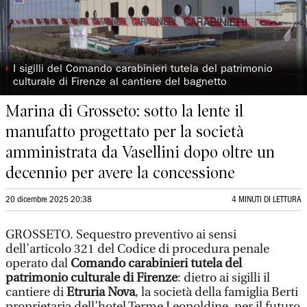
◗
I sigilli del Comando carabinieri tutela del patrimonio
culturale di Firenze al cantiere del bagnetto
Marina di Grosseto: sotto la lente il
manufatto progettato per la società
amministrata da Vasellini dopo oltre un
decennio per avere la concessione
20 dicembre 2025 20:38
4 MINUTI DI LETTURA
GROSSETO. Sequestro preventivo ai sensi
dell’articolo 321 del Codice di procedura penale
operato dal
Comando carabinieri tutela del
patrimonio culturale di Firenze
: dietro ai sigilli il
cantiere di
Etruria Nova
, la società della famiglia Berti
proprietaria dell’hotel Terme Leopoldine, per il futuro