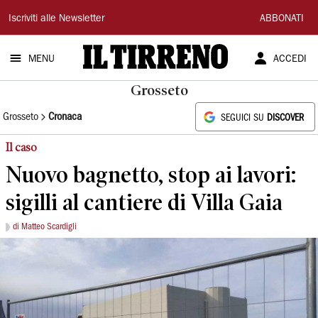
Il
Iscriviti alle Newsletter
ABBONATI
Tirreno
MENU
ACCEDI
Grosseto
Grosseto
Cronaca
SEGUICI SU
DISCOVER
Il caso
Nuovo bagnetto, stop ai lavori:
sigilli al cantiere di Villa Gaia
di Matteo Scardigli