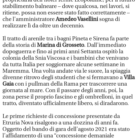
stabilimento balneare – dove qualcosa, nei lavori, si
ritiene, possa non essere stato fatto correttamente –
che l’amministratore
Amedeo Vasellini
sogna di
realizzare lì da oltre un decennio.
Il tratto di arenile tra i bagni Pineta e Sirena fa parte
della storia di
Marina di Grosseto
. Dall’immediato
dopoguerra e fino ai primi anni Settanta ospitò la
colonia della Snia Viscosa e i bambini che venivano
da tutta Italia per soggiornare alcune settimane in
Maremma. Una volta andate via le suore, la spiaggia
divenne ritrovo degli studenti che si fermavano a
Villa
Gaia
con i pullman della Rama per trascorrere una
giornata al mare. Con il passare degli anni, poi, la
zona perse il proprio fascino e gli ombrelloni, in quel
tratto, diventato ufficialmente libero, si diradarono.
Le prime richieste di concessione presentate da
Etruria Nova risalgono a una dozzina di anni fa.
Oggetto del bando di gara dell’agosto 2021 era stato
l’affidamento di una “concessione demaniale