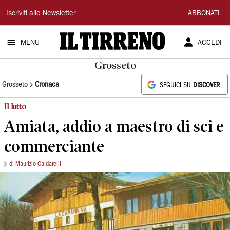
Il
Iscriviti alle Newsletter
ABBONATI
Tirreno
MENU
ACCEDI
Grosseto
Grosseto
Cronaca
SEGUICI SU
DISCOVER
Il lutto
Amiata, addio a maestro di sci e
commerciante
di Maurizio Caldarelli