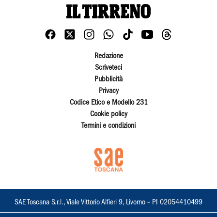
Redazione
Scriveteci
Pubblicità
Privacy
Codice Etico e Modello 231
Cookie policy
Termini e condizioni
SAE Toscana S.r.l., Viale Vittorio Alfieri 9, Livorno – PI 02054410499