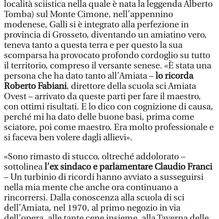
località sciistica nella quale è nata la leggenda Alberto
Tomba) sul Monte Cimone, nell’appennino
modenese, Galli si è integrato alla perfezione in
provincia di Grosseto, diventando un amiatino vero,
teneva tanto a questa terra e per questo la sua
scomparsa ha provocato profondo cordoglio su tutto
il territorio, compreso il versante senese. «È stata una
persona che ha dato tanto all’Amiata –
lo ricorda
Roberto Fabiani
, direttore della scuola sci Amiata
Ovest – arrivato da queste parti per fare il maestro,
con ottimi risultati. E lo dico con cognizione di causa,
perché mi ha dato delle buone basi, prima come
sciatore, poi come maestro. Era molto professionale e
si faceva ben volere dagli allievi».
«Sono rimasto di stucco, oltreché addolorato –
sottolinea
l’ex sindaco e parlamentare Claudio Franci
– Un turbinio di ricordi hanno avviato a susseguirsi
nella mia mente che anche ora continuano a
rincorrersi. Dalla conoscenza alla scuola di sci
dell’Amiata, nel 1970, al primo negozio in via
dell’opera, alle tante cene insieme, alla Taverna delle