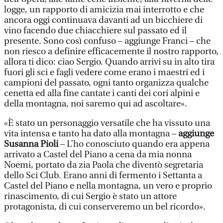
logge, un rapporto di amicizia mai interrotto e che
ancora oggi continuava davanti ad un bicchiere di
vino facendo due chiacchiere sul passato ed il
presente. Sono così confuso – aggiunge Franci – che
non riesco a definire efficacemente il nostro rapporto,
allora ti dico: ciao Sergio. Quando arrivi su in alto tira
fuori gli sci e fagli vedere come erano i maestri ed i
campioni del passato, ogni tanto organizza qualche
cenetta ed alla fine cantate i canti dei cori alpini e
della montagna, noi saremo qui ad ascoltare».
«È stato un personaggio versatile che ha vissuto una
vita intensa e tanto ha dato alla montagna –
aggiunge
Susanna Pioli
– L’ho conosciuto quando era appena
arrivato a Castel del Piano a cena da mia nonna
Noemi, portato da zia Paola che diventò segretaria
dello Sci Club. Erano anni di fermento i Settanta a
Castel del Piano e nella montagna, un vero e proprio
rinascimento, di cui Sergio è stato un attore
protagonista, di cui conserveremo un bel ricordo».