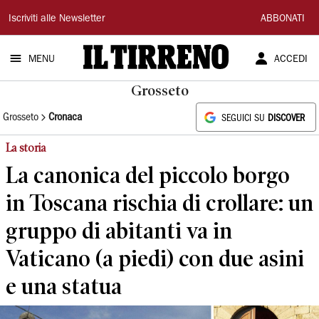
Il
Iscriviti alle Newsletter
ABBONATI
Tirreno
MENU
ACCEDI
Grosseto
Grosseto
Cronaca
SEGUICI SU
DISCOVER
La storia
La canonica del piccolo borgo
in Toscana rischia di crollare: un
gruppo di abitanti va in
Vaticano (a piedi) con due asini
e una statua