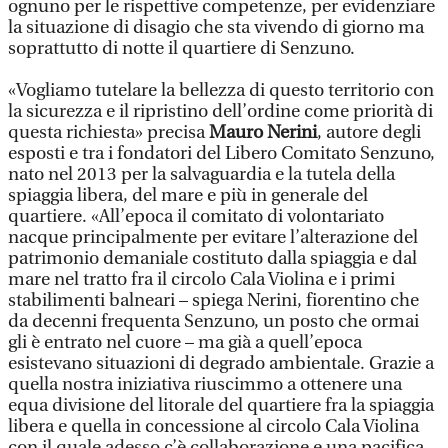
ognuno per le rispettive competenze, per evidenziare
la situazione di disagio che sta vivendo di giorno ma
soprattutto di notte il quartiere di Senzuno.
«Vogliamo tutelare la bellezza di questo territorio con
la sicurezza e il ripristino dell’ordine come priorità di
questa richiesta» precisa
Mauro Nerini
, autore degli
esposti e tra i fondatori del Libero Comitato Senzuno,
nato nel 2013 per la salvaguardia e la tutela della
spiaggia libera, del mare e più in generale del
quartiere. «All’epoca il comitato di volontariato
nacque principalmente per evitare l’alterazione del
patrimonio demaniale costituto dalla spiaggia e dal
mare nel tratto fra il circolo Cala Violina e i primi
stabilimenti balneari – spiega Nerini, fiorentino che
da decenni frequenta Senzuno, un posto che ormai
gli è entrato nel cuore – ma già a quell’epoca
esistevano situazioni di degrado ambientale. Grazie a
quella nostra iniziativa riuscimmo a ottenere una
equa divisione del litorale del quartiere fra la spiaggia
libera e quella in concessione al circolo Cala Violina
con il quale adesso c’è collaborazione e una pacifica