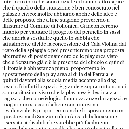
interlocuzioni che sono iniziate ci hanno fatto capire
che il quadro della situazione è ben conosciuto nel
palazzo civico; inoltre abbiamo anche delle idee e
delle proposte che a fine stagione proveremo a
illustrare al Comune di Follonica. Ci incontreremo
intanto per valutare il progetto del pennello in sassi
che andrà a sostituire quello in sabbia che
attualmente divide la concessione del Cala Violina dal
resto della spiaggia e poi presenteremo una proposta
alternativa di posizionamento delle play area visto
che a Senzuno già c’è la presenza del circolo e quindi
il litorale è abbastanza pieno: proporremo lo
spostamento della play area al di là del Petraia, e
quindi davanti alla scuola media accanto alla dog
beach, lì infatti lo spazio è grande e soprattutto non ci
sono abitazioni visto che la play area è destinata ai
ragazzi, che come è logico fanno vacanze da ragazzi, e
magari non si accorda bene con una zona
residenziale. E proporremo anche lo spostamento in
questa zona di Senzuno di un’area di balneazione
riservata ai disabili che sarebbe più facilmente
accessibile rispetto a quella che oggi è ubicata alla ex