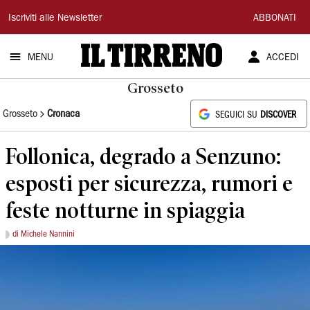
Il
Iscriviti alle Newsletter
ABBONATI
Tirreno
MENU
ACCEDI
Grosseto
Grosseto
Cronaca
SEGUICI SU
DISCOVER
Follonica, degrado a Senzuno:
esposti per sicurezza, rumori e
feste notturne in spiaggia
di Michele Nannini