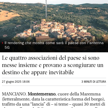
◗
Il rendering che mostra come sarà il paese con l'antenna
5G
Le quattro associazioni del paese si sono
messe insieme e provano a scongiurare un
destino che appare inevitabile
27 giugno 2025 18:06
3 MINUTI DI LETTURA
MANCIANO.
Montemerano
, cuore della Maremma
(letteralmente, data la caratteristica forma del borgo),
trafitto da una “lancia” di – si teme – quasi 30 metri di