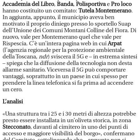
Accademia del Libro
,
Banda
,
Polisportiva
e
Pro loco
hanno costituito un comitato:
Tutela Montemerano
.
In aggiunta, appunto, il municipio aveva ben
motivato il proprio diniego presso lo sportello Suap
dell’Unione dei Comuni Montani Colline del Fiora. Di
nuovo, vale per Montemerano quel che vale per
Rispescia. C’è un’intera pagina web in cui
Arpat
(l’agenzia regionale per la protezione ambientale
della Toscana,
ndr
) sviscera il 5G e – in estrema sintesi
– spiega che la diffusione della tecnologia non desta
allarme sanitario. Viceversa il 5G può comportare
vantaggi, soprattutto in un paese in cui spesso per
prendere la linea telefonica si fa prima ad accendere
un cero.
L’analisi
«Una struttura tra i 25 e i 30 metri di altezza potrebbe
presto essere installata in un’oliveta storica, in zona
Stecconato
, davanti al cimitero in uno dei punti di
accesso e maggiore visibilità del borgo», confermano