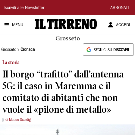
Il
Iscriviti alle Newsletter
ABBONATI
Tirreno
MENU
ACCEDI
Grosseto
Grosseto
Cronaca
SEGUICI SU
DISCOVER
La storia
Il borgo “trafitto” dall’antenna
5G: il caso in Maremma e il
comitato di abitanti che non
vuole il «pilone di metallo»
di Matteo Scardigli