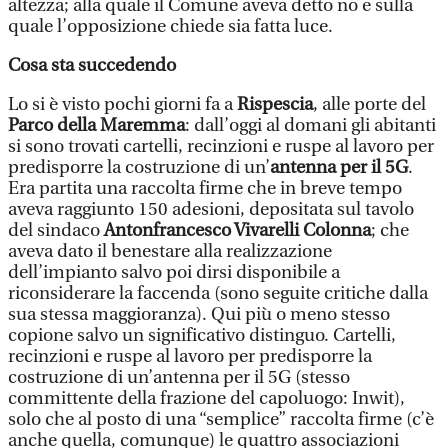
altezza; alla quale il Comune aveva detto no e sulla
quale l’opposizione chiede sia fatta luce.
Cosa sta succedendo
Lo si è visto pochi giorni fa a
Rispescia
, alle porte del
Parco della Maremma
: dall’oggi al domani gli abitanti
si sono trovati cartelli, recinzioni e ruspe al lavoro per
predisporre la costruzione di un’
antenna per il 5G
.
Era partita una raccolta firme che in breve tempo
aveva raggiunto 150 adesioni, depositata sul tavolo
del sindaco
Antonfrancesco Vivarelli Colonna
; che
aveva dato il benestare alla realizzazione
dell’impianto salvo poi dirsi disponibile a
riconsiderare la faccenda (sono seguite critiche dalla
sua stessa maggioranza). Qui più o meno stesso
copione salvo un significativo distinguo. Cartelli,
recinzioni e ruspe al lavoro per predisporre la
costruzione di un’antenna per il 5G (stesso
committente della frazione del capoluogo: Inwit),
solo che al posto di una “semplice” raccolta firme (c’è
anche quella, comunque) le quattro associazioni