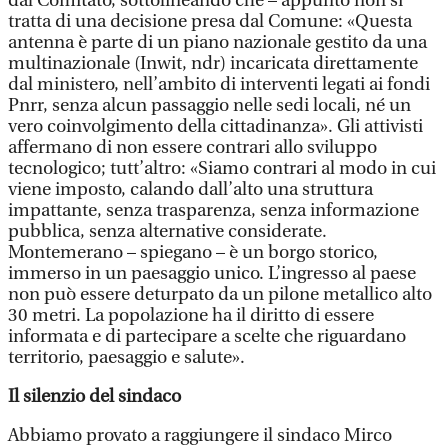
dal Comitato, sottolineando che – appunto non si
tratta di una decisione presa dal Comune: «Questa
antenna è parte di un piano nazionale gestito da una
multinazionale (Inwit, ndr) incaricata direttamente
dal ministero, nell’ambito di interventi legati ai fondi
Pnrr, senza alcun passaggio nelle sedi locali, né un
vero coinvolgimento della cittadinanza». Gli attivisti
affermano di non essere contrari allo sviluppo
tecnologico; tutt’altro: «Siamo contrari al modo in cui
viene imposto, calando dall’alto una struttura
impattante, senza trasparenza, senza informazione
pubblica, senza alternative considerate.
Montemerano – spiegano – è un borgo storico,
immerso in un paesaggio unico. L’ingresso al paese
non può essere deturpato da un pilone metallico alto
30 metri. La popolazione ha il diritto di essere
informata e di partecipare a scelte che riguardano
territorio, paesaggio e salute».
Il silenzio del sindaco
Abbiamo provato a raggiungere il sindaco Mirco