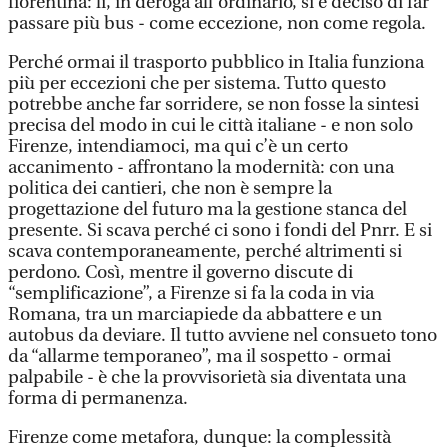
fiorentina: lì, in deroga all’ordinario, si è deciso di far
passare più bus - come eccezione, non come regola.
Perché ormai il trasporto pubblico in Italia funziona
più per eccezioni che per sistema. Tutto questo
potrebbe anche far sorridere, se non fosse la sintesi
precisa del modo in cui le città italiane - e non solo
Firenze, intendiamoci, ma qui c’è un certo
accanimento - affrontano la modernità: con una
politica dei cantieri, che non è sempre la
progettazione del futuro ma la gestione stanca del
presente. Si scava perché ci sono i fondi del Pnrr. E si
scava contemporaneamente, perché altrimenti si
perdono. Così, mentre il governo discute di
“semplificazione”, a Firenze si fa la coda in via
Romana, tra un marciapiede da abbattere e un
autobus da deviare. Il tutto avviene nel consueto tono
da “allarme temporaneo”, ma il sospetto - ormai
palpabile - è che la provvisorietà sia diventata una
forma di permanenza.
Firenze come metafora, dunque: la complessità