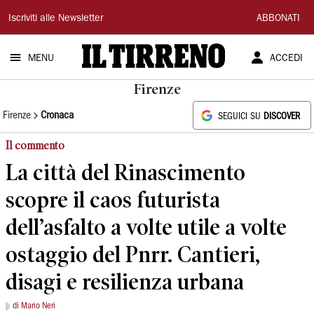
Il
Iscriviti alle Newsletter
ABBONATI
Tirreno
MENU
ACCEDI
Firenze
Firenze
Cronaca
SEGUICI SU
DISCOVER
Il commento
La città del Rinascimento
scopre il caos futurista
dell’asfalto a volte utile a volte
ostaggio del Pnrr. Cantieri,
disagi e resilienza urbana
di Mario Neri