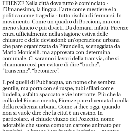
FIRENZE Nella città dove tutto è cominciato -
l’Umanesimo, la lingua, l’arte come mestiere e la
politica come tragedia - tutto rischia di fermarsi. In
movimento. Come un quadro di Boccioni, ma con
meno slancio e più divieti. Da domani, infatti, Firenze
entra ufficialmente nella stagione estiva delle
chiusure e delle deviazioni: un’operazione urbana
che pare organizzata da Pirandello, sceneggiata da
Mario Monicelli, ma approvata con determina
comunale. Ci saranno i lavori della tramvia, che si
chiamano così per evitare di dire “buche”,
“transenne”, “betoniere”.
E poi quelli di Publiacqua, un nome che sembra
gentile, ma porta con sé ruspe, tubi sfilati come
budella, asfalto spaccato e vie interrotte. Più che la
culla del Rinascimento, Firenze pare diventata la culla
della resilienza urbana. Come si dice oggi, quando
non si vuole dire che la città è un casino. In
particolare, si chiude viuzzo del Pozzetto, nome
adorabile che suona come un cartone animato per