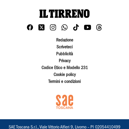
Redazione
Scriveteci
Pubblicità
Privacy
Codice Etico e Modello 231
Cookie policy
Termini e condizioni
SAE Toscana S.r.l., Viale Vittorio Alfieri 9, Livorno – PI 02054410499