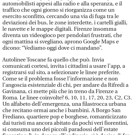
automobilisti appesi alla radio e alla speranza, e il
traffico che ogni giorno si riorganizza come un
esercito sconfitto, cercando una via di fuga tra le
deviazioni dei bus, le zone interdette, i cartelli gialli,
le navette e le mappe digitali. Firenze insomma
diventa un videogioco per pendolari frustrati, che
ogni mattina si svegliano, aprono Google Maps e
dicono: “Vediamo oggi dove ci mandano”.
Autolinee Toscane fa quello che può. Invia
comunicati cortesi, invita i cittadini a usare l’app, a
registrarsi sul sito, a selezionare le linee preferite.
Come se il problema fosse l’informazione e non
l’angoscia esistenziale di chi, per andare da Rifredi a
Gavinana, ci mette più che in treno da Firenze a
Roma. Le linee coinvolte? 6, 10, 11, 17, 20, 23, C2, C3.
Un alfabeto dell’emergenza, una filastrocca urbana
che recitano ormai anche i bambini. A Borgo San
Frediano, quartiere pop e borghese, romanticizzato
dai turisti ma ancora abitato da pochi veri fiorentini,
si consuma uno dei piccoli paradossi dell’estate