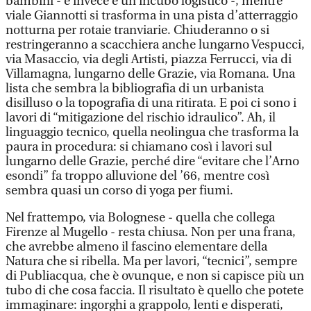
bambini - e invece è un incubo logistico -, mentre
viale Giannotti si trasforma in una pista d’atterraggio
notturna per rotaie tranviarie. Chiuderanno o si
restringeranno a scacchiera anche lungarno Vespucci,
via Masaccio, via degli Artisti, piazza Ferrucci, via di
Villamagna, lungarno delle Grazie, via Romana. Una
lista che sembra la bibliografia di un urbanista
disilluso o la topografia di una ritirata. E poi ci sono i
lavori di “mitigazione del rischio idraulico”. Ah, il
linguaggio tecnico, quella neolingua che trasforma la
paura in procedura: si chiamano così i lavori sul
lungarno delle Grazie, perché dire “evitare che l’Arno
esondi” fa troppo alluvione del ’66, mentre così
sembra quasi un corso di yoga per fiumi.
Nel frattempo, via Bolognese - quella che collega
Firenze al Mugello - resta chiusa. Non per una frana,
che avrebbe almeno il fascino elementare della
Natura che si ribella. Ma per lavori, “tecnici”, sempre
di Publiacqua, che è ovunque, e non si capisce più un
tubo di che cosa faccia. Il risultato è quello che potete
immaginare: ingorghi a grappolo, lenti e disperati,