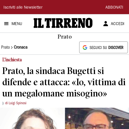
Il
Iscriviti alle Newsletter
ABBONATI
Tirreno
MENU
ACCEDI
Prato
Prato
Cronaca
SEGUICI SU
DISCOVER
L’inchiesta
Prato, la sindaca Bugetti si
difende e attacca: «Io, vittima di
un megalomane misogino»
di Luigi Spinosi