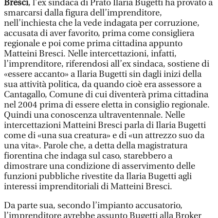
Bresci
, l’ex sindaca di Prato Ilaria Bugetti ha provato a
smarcarsi dalla figura dell’imprenditore,
nell’inchiesta che la vede indagata per corruzione,
accusata di aver favorito, prima come consigliera
regionale e poi come prima cittadina appunto
Matteini Bresci. Nelle intercettazioni, infatti,
l’imprenditore, riferendosi all’ex sindaca, sostiene di
«essere accanto» a Ilaria Bugetti sin dagli inizi della
sua attività politica, da quando cioè era assessore a
Cantagallo, Comune di cui diventerà prima cittadina
nel 2004 prima di essere eletta in consiglio regionale.
Quindi una conoscenza ultraventennale. Nelle
intercettazioni Matteini Bresci parla di Ilaria Bugetti
come di «una sua creatura» e di «un attrezzo suo da
una vita». Parole che, a detta della magistratura
fiorentina che indaga sul caso, starebbero a
dimostrare una condizione di asservimento delle
funzioni pubbliche rivestite da Ilaria Bugetti agli
interessi imprenditoriali di Matteini Bresci.
Da parte sua, secondo l’impianto accusatorio,
l’imprenditore avrebbe assunto Bugetti alla Broker