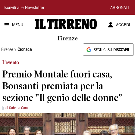
Il
Iscriviti alle Newsletter
ABBONATI
Tirreno
MENU
ACCEDI
Firenze
Firenze
Cronaca
SEGUICI SU
DISCOVER
L’evento
Premio Montale fuori casa,
Bonsanti premiata per la
sezione "Il genio delle donne”
di Sabrina Carollo