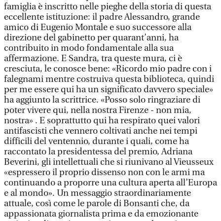
famiglia è inscritto nelle pieghe della storia di questa
eccellente istituzione: il padre Alessandro, grande
amico di Eugenio Montale e suo successore alla
direzione del gabinetto per quarant’anni, ha
contribuito in modo fondamentale alla sua
affermazione. E Sandra, tra queste mura, ci è
cresciuta, le conosce bene: «Ricordo mio padre con i
falegnami mentre costruiva questa biblioteca, quindi
per me essere qui ha un significato davvero speciale»
ha aggiunto la scrittrice. «Posso solo ringraziare di
poter vivere qui, nella nostra Firenze - non mia,
nostra» . E soprattutto qui ha respirato quei valori
antifascisti che vennero coltivati anche nei tempi
difficili del ventennio, durante i quali, come ha
raccontato la presidentessa del premio, Adriana
Beverini, gli intellettuali che si riunivano al Vieusseux
«espressero il proprio dissenso non con le armi ma
continuando a proporre una cultura aperta all’Europa
e al mondo». Un messaggio straordinariamente
attuale, così come le parole di Bonsanti che, da
appassionata giornalista prima e da emozionante