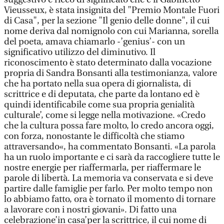
Vieusseux, è stata insignita del "Premio Montale Fuori
di Casa", per la sezione "Il genio delle donne", il cui
nome deriva dal nomignolo con cui Marianna, sorella
del poeta, amava chiamarlo -’genius’- con un
significativo utilizzo del diminutivo. Il
riconoscimento è stato determinato dalla vocazione
propria di Sandra Bonsanti alla testimonianza, valore
che ha portato nella sua opera di giornalista, di
scrittrice e di deputata, che parte da lontano ed è
quindi identificabile come sua propria genialità
culturale’, come si legge nella motivazione. «Credo
che la cultura possa fare molto, lo credo ancora oggi,
con forza, nonostante le difficoltà che stiamo
attraversando«, ha commentato Bonsanti. «La parola
ha un ruolo importante e ci sarà da raccogliere tutte le
nostre energie per riaffermarla, per riaffermare le
parole di libertà. La memoria va conservata e si deve
partire dalle famiglie per farlo. Per molto tempo non
lo abbiamo fatto, ora è tornato il momento di tornare
a lavorare con i nostri giovani». Di fatto una
celebrazione’in casa’per la scrittrice, il cui nome di