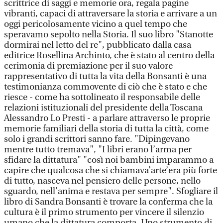
scrittrice di saggi e memorie ora, regala pagine
vibranti, capaci di attraversare la storia e arrivare a un
oggi pericolosamente vicino a quel tempo che
speravamo sepolto nella Storia. Il suo libro "Stanotte
dormirai nel letto del re", pubblicato dalla casa
editrice Rosellina Archinto, che è stato al centro della
cerimonia di premiazione per il suo valore
rappresentativo di tutta la vita della Bonsanti è una
testimonianza commovente di ciò che è stato e che
riesce - come ha sottolineato il responsabile delle
relazioni istituzionali del presidente della Toscana
Alessandro Lo Presti - a parlare attraverso le proprie
memorie familiari della storia di tutta la città, come
solo i grandi scrittori sanno fare. "Dipingevano
mentre tutto tremava", "I libri erano l’arma per
sfidare la dittatura" "così noi bambini imparammo a
capire che qualcosa che si chiamava’arte’era più forte
di tutto, nasceva nel pensiero delle persone, nello
sguardo, nell’anima e restava per sempre". Sfogliare il
libro di Sandra Bonsanti è trovare la conferma che la
cultura è il primo strumento per vincere il silenzio
umano che la dittatura comporta. Uno strumento di