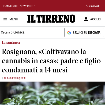
Il
Iscriviti alle Newsletter
ABBONATI
Tirreno
MENU
ACCEDI
Cecina
Cronaca
SEGUICI SU
DISCOVER
La sentenza
Rosignano, «Coltivavano la
cannabis in casa»: padre e figlio
condannati a 14 mesi
di Stefano Taglione