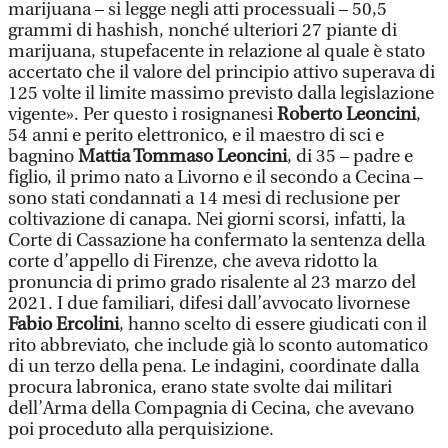
marijuana – si legge negli atti processuali – 50,5
grammi di hashish, nonché ulteriori 27 piante di
marijuana, stupefacente in relazione al quale è stato
accertato che il valore del principio attivo superava di
125 volte il limite massimo previsto dalla legislazione
vigente». Per questo i rosignanesi
Roberto Leoncini
,
54 anni e perito elettronico, e il maestro di sci e
bagnino
Mattia Tommaso Leoncini
, di 35 – padre e
figlio, il primo nato a Livorno e il secondo a Cecina –
sono stati condannati a 14 mesi di reclusione per
coltivazione di canapa. Nei giorni scorsi, infatti, la
Corte di Cassazione ha confermato la sentenza della
corte d’appello di Firenze, che aveva ridotto la
pronuncia di primo grado risalente al 23 marzo del
2021. I due familiari, difesi dall’avvocato livornese
Fabio Ercolini
, hanno scelto di essere giudicati con il
rito abbreviato, che include già lo sconto automatico
di un terzo della pena. Le indagini, coordinate dalla
procura labronica, erano state svolte dai militari
dell’Arma della Compagnia di Cecina, che avevano
poi proceduto alla perquisizione.