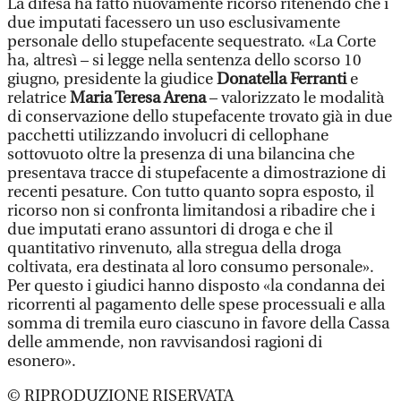
La difesa ha fatto nuovamente ricorso ritenendo che i
due imputati facessero un uso esclusivamente
personale dello stupefacente sequestrato. «La Corte
ha, altresì – si legge nella sentenza dello scorso 10
giugno, presidente la giudice
Donatella Ferranti
e
relatrice
Maria Teresa Arena
– valorizzato le modalità
di conservazione dello stupefacente trovato già in due
pacchetti utilizzando involucri di cellophane
sottovuoto oltre la presenza di una bilancina che
presentava tracce di stupefacente a dimostrazione di
recenti pesature. Con tutto quanto sopra esposto, il
ricorso non si confronta limitandosi a ribadire che i
due imputati erano assuntori di droga e che il
quantitativo rinvenuto, alla stregua della droga
coltivata, era destinata al loro consumo personale».
Per questo i giudici hanno disposto «la condanna dei
ricorrenti al pagamento delle spese processuali e alla
somma di tremila euro ciascuno in favore della Cassa
delle ammende, non ravvisandosi ragioni di
esonero».
© RIPRODUZIONE RISERVATA