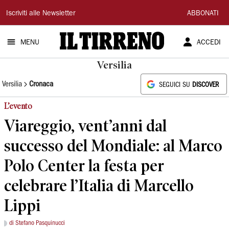
Il
Iscriviti alle Newsletter
ABBONATI
Tirreno
MENU
ACCEDI
Versilia
Versilia
Cronaca
SEGUICI SU
DISCOVER
L’evento
Viareggio, vent’anni dal
successo del Mondiale: al Marco
Polo Center la festa per
celebrare l’Italia di Marcello
Lippi
di Stefano Pasquinucci