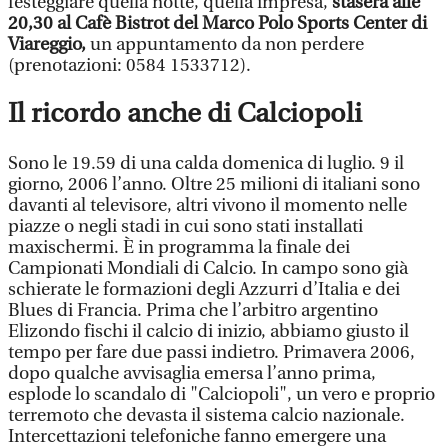
festeggiare quella notte, quella impresa,
stasera alle
20,30 al Cafè Bistrot del Marco Polo Sports Center di
Viareggio,
un appuntamento da non perdere
(prenotazioni: 0584 1533712).
Il ricordo anche di Calciopoli
Sono le 19.59 di una calda domenica di luglio. 9 il
giorno, 2006 l’anno. Oltre 25 milioni di italiani sono
davanti al televisore, altri vivono il momento nelle
piazze o negli stadi in cui sono stati installati
maxischermi. È in programma la finale dei
Campionati Mondiali di Calcio. In campo sono già
schierate le formazioni degli Azzurri d’Italia e dei
Blues di Francia. Prima che l’arbitro argentino
Elizondo fischi il calcio di inizio, abbiamo giusto il
tempo per fare due passi indietro. Primavera 2006,
dopo qualche avvisaglia emersa l’anno prima,
esplode lo scandalo di "Calciopoli", un vero e proprio
terremoto che devasta il sistema calcio nazionale.
Intercettazioni telefoniche fanno emergere una