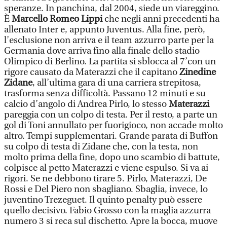
speranze. In panchina, dal 2004, siede un viareggino.
È
Marcello Romeo Lippi
che negli anni precedenti ha
allenato Inter e, appunto Juventus. Alla fine, però,
l’esclusione non arriva e il team azzurro parte per la
Germania dove arriva fino alla finale dello stadio
Olimpico di Berlino. La partita si sblocca al 7’con un
rigore causato da Materazzi che il capitano
Zinedine
Zidane
, all’ultima gara di una carriera strepitosa,
trasforma senza difficoltà. Passano 12 minuti e su
calcio d’angolo di Andrea Pirlo, lo stesso
Materazzi
pareggia con un colpo di testa. Per il resto, a parte un
gol di Toni annullato per fuorigioco, non accade molto
altro. Tempi supplementari. Grande parata di Buffon
su colpo di testa di Zidane che, con la testa, non
molto prima della fine, dopo uno scambio di battute,
colpisce al petto Materazzi e viene espulso. Si va ai
rigori. Se ne debbono tirare 5. Pirlo, Materazzi, De
Rossi e Del Piero non sbagliano. Sbaglia, invece, lo
juventino Trezeguet. Il quinto penalty può essere
quello decisivo. Fabio Grosso con la maglia azzurra
numero 3 si reca sul dischetto. Apre la bocca, muove