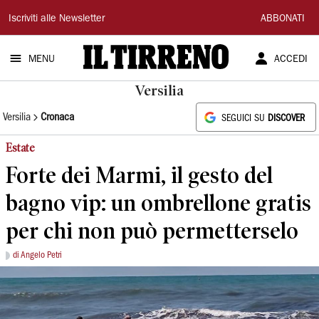
Il
Iscriviti alle Newsletter
ABBONATI
Tirreno
MENU
ACCEDI
Versilia
Versilia
Cronaca
SEGUICI SU
DISCOVER
Estate
Forte dei Marmi, il gesto del
bagno vip: un ombrellone gratis
per chi non può permetterselo
di Angelo Petri