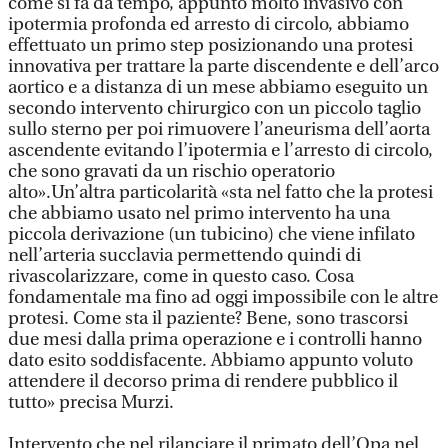
come si fa da tempo, appunto molto invasivo con
ipotermia profonda ed arresto di circolo, abbiamo
effettuato un primo step posizionando una protesi
innovativa per trattare la parte discendente e dell’arco
aortico e a distanza di un mese abbiamo eseguito un
secondo intervento chirurgico con un piccolo taglio
sullo sterno per poi rimuovere l’aneurisma dell’aorta
ascendente evitando l’ipotermia e l’arresto di circolo,
che sono gravati da un rischio operatorio
alto».Un’altra particolarità «sta nel fatto che la protesi
che abbiamo usato nel primo intervento ha una
piccola derivazione (un tubicino) che viene infilato
nell’arteria succlavia permettendo quindi di
rivascolarizzare, come in questo caso. Cosa
fondamentale ma fino ad oggi impossibile con le altre
protesi. Come sta il paziente? Bene, sono trascorsi
due mesi dalla prima operazione e i controlli hanno
dato esito soddisfacente. Abbiamo appunto voluto
attendere il decorso prima di rendere pubblico il
tutto» precisa Murzi.
Intervento che nel rilanciare il primato dell’Opa nel