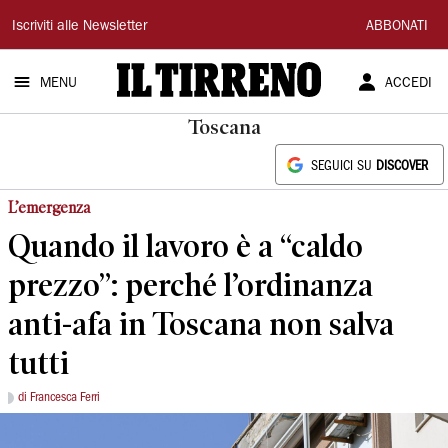
Il
Iscriviti alle Newsletter
ABBONATI
Tirreno
MENU
ACCEDI
Toscana
SEGUICI SU
DISCOVER
L’emergenza
Quando il lavoro è a “caldo
prezzo”: perché l’ordinanza
anti-afa in Toscana non salva
tutti
di Francesca Ferri