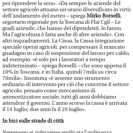
poi riprendere la sera». «Da sempre le aziende del
settore agricolo attuano un orario diversificato in virtù
dell’andamento del meteo – spiega
Mirko Borselli
,
segretario regionale per la Toscana di Flai Cgil – Le
gradi aziende, che hanno dei dipendenti, lo fanno.
Ma l’agricoltura è fatta anche di altre aziende». Con
altri inquadramenti. La Cisoa, la Cassa integrazione
speciale operai agricoli, per compensare il mancato
guadagno in caso di sospensione del lavoro per caldo,
ad esempio, «è solo per i lavoratori a tempo
indeterminato – spiega Borselli – che sono appena il
10% in Toscana, e in Italia, quindi 7mila su circa
70mila». Insomma «è assente uno strumento
ordinario di intervento per ciò che concerne il settore
agricolo, pensato come meccanismo di
ammortizzatore sociale; tutti gli anni dobbiamo
attendere il governo. L’anno scorso la cassa è arrivata
il 14 luglio; due anni fa il 29 luglio».
In bici sulle strade di città
Nemmeno ai
rider
viene applicata l’ordinanza