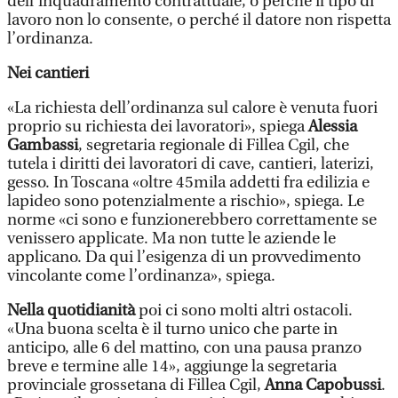
dell’inquadramento contrattuale, o perché il tipo di
lavoro non lo consente, o perché il datore non rispetta
l’ordinanza.
Nei cantieri
«La richiesta dell’ordinanza sul calore è venuta fuori
proprio su richiesta dei lavoratori», spiega
Alessia
Gambassi
, segretaria regionale di Fillea Cgil, che
tutela i diritti dei lavoratori di cave, cantieri, laterizi,
gesso. In Toscana «oltre 45mila addetti fra edilizia e
lapideo sono potenzialmente a rischio», spiega. Le
norme «ci sono e funzionerebbero correttamente se
venissero applicate. Ma non tutte le aziende le
applicano. Da qui l’esigenza di un provvedimento
vincolante come l’ordinanza», spiega.
Nella quotidianità
poi ci sono molti altri ostacoli.
«Una buona scelta è il turno unico che parte in
anticipo, alle 6 del mattino, con una pausa pranzo
breve e termine alle 14», aggiunge la segretaria
provinciale grossetana di Fillea Cgil,
Anna Capobussi
.