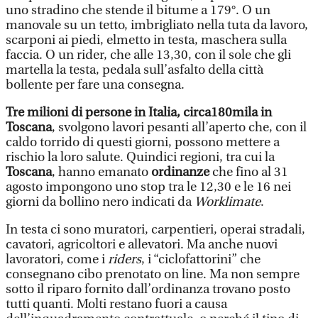
uno stradino che stende il bitume a 179°. O un
manovale su un tetto, imbrigliato nella tuta da lavoro,
scarponi ai piedi, elmetto in testa, maschera sulla
faccia. O un rider, che alle 13,30, con il sole che gli
martella la testa, pedala sull’asfalto della città
bollente per fare una consegna.
Tre milioni di persone in Italia, circa180mila in
Toscana
, svolgono lavori pesanti all’aperto che, con il
caldo torrido di questi giorni, possono mettere a
rischio la loro salute. Quindici regioni, tra cui la
Toscana
, hanno emanato
ordinanze
che fino al 31
agosto impongono uno stop tra le 12,30 e le 16 nei
giorni da bollino nero indicati da
Worklimate
.
In testa ci sono muratori, carpentieri, operai stradali,
cavatori, agricoltori e allevatori. Ma anche nuovi
lavoratori, come i
riders
, i “ciclofattorini” che
consegnano cibo prenotato on line. Ma non sempre
sotto il riparo fornito dall’ordinanza trovano posto
tutti quanti. Molti restano fuori a causa