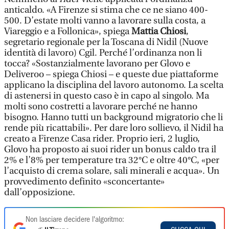
anticaldo. «A Firenze si stima che ce ne siano 400-
500. D’estate molti vanno a lavorare sulla costa, a
Viareggio e a Follonica», spiega
Mattia Chiosi
,
segretario regionale per la Toscana di Nidil (Nuove
identità di lavoro) Cgil. Perché l’ordinanza non li
tocca? «Sostanzialmente lavorano per Glovo e
Deliveroo – spiega Chiosi – e queste due piattaforme
applicano la disciplina del lavoro autonomo. La scelta
di astenersi in questo caso è in capo al singolo. Ma
molti sono costretti a lavorare perché ne hanno
bisogno. Hanno tutti un background migratorio che li
rende più ricattabili». Per dare loro sollievo, il Nidil ha
creato a Firenze Casa rider. Proprio ieri, 2 luglio,
Glovo ha proposto ai suoi rider un bonus caldo tra il
2% e l’8% per temperature tra 32°C e oltre 40°C, «per
l’acquisto di crema solare, sali minerali e acqua». Un
provvedimento definito «sconcertante»
dall’opposizione.
Non lasciare decidere l'algoritmo: