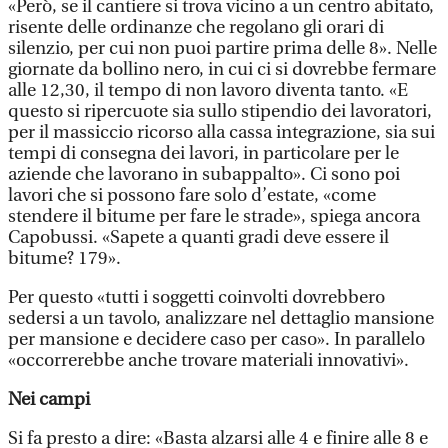
«Però, se il cantiere si trova vicino a un centro abitato,
risente delle ordinanze che regolano gli orari di
silenzio, per cui non puoi partire prima delle 8». Nelle
giornate da bollino nero, in cui ci si dovrebbe fermare
alle 12,30, il tempo di non lavoro diventa tanto. «E
questo si ripercuote sia sullo stipendio dei lavoratori,
per il massiccio ricorso alla cassa integrazione, sia sui
tempi di consegna dei lavori, in particolare per le
aziende che lavorano in subappalto». Ci sono poi
lavori che si possono fare solo d’estate, «come
stendere il bitume per fare le strade», spiega ancora
Capobussi. «Sapete a quanti gradi deve essere il
bitume? 179».
Per questo «tutti i soggetti coinvolti dovrebbero
sedersi a un tavolo, analizzare nel dettaglio mansione
per mansione e decidere caso per caso». In parallelo
«occorrerebbe anche trovare materiali innovativi».
Nei campi
Si fa presto a dire: «Basta alzarsi alle 4 e finire alle 8 e