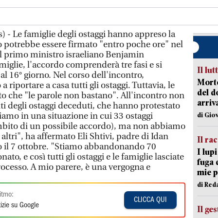
s) - Le famiglie degli ostaggi hanno appreso la
o potrebbe essere firmato "entro poche ore" nel
il primo ministro israeliano Benjamin
iglie, l'accordo comprenderà tre fasi e si
Il lut
al 16° giorno. Nel corso dell'incontro,
Morto
riportare a casa tutti gli ostaggi. Tuttavia, le
del d
to che "le parole non bastano". All'incontro non
arriv
ti degli ostaggi deceduti, che hanno protestato
Siamo in una situazione in cui 33 ostaggi
di Gio
ambito di un possibile accordo), ma non abbiamo
 altri", ha affermato Eli Shtivi, padre di Idan
Il ra
ito il 7 ottobre. "Stiamo abbandonando 70
I lup
to, e così tutti gli ostaggi e le famiglie lasciate
fuga 
rocesso. A mio parere, è una vergogna e
mie 
di Red
itmo:
CLICCA QUI
izie su Google
Il ge