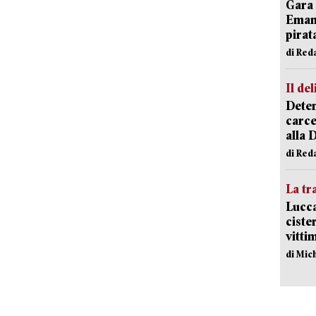
Gara 
Emanu
pirat
di Red
Il del
Deten
carce
alla 
di Red
La tr
Lucca
ciste
vitti
di Mic