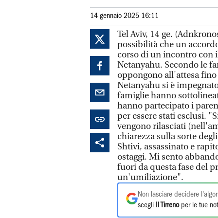
14 gennaio 2025 16:11
Tel Aviv, 14 ge. (Adnkrono
possibilità che un accord
corso di un incontro con 
Netanyahu. Secondo le fam
oppongono all'attesa fino 
Netanyahu si è impegnato a 
famiglie hanno sottolinea
hanno partecipato i paren
per essere stati esclusi. "
vengono rilasciati (nell'
chiarezza sulla sorte degli
Shtivi, assassinato e rap
ostaggi. Mi sento abbandona
fuori da questa fase del p
un'umiliazione".
Non lasciare decidere l'algor
scegli
Il Tirreno
per le tue not