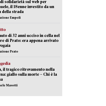
di solidarietà sul web per
ele, il 18enne investito da un
a della strada
azione Empoli
itto
uto di 32 anni ucciso in cella nel
re di Prato: era appena arrivato
Dogaia
azione Prato
agedia
, il tragico ritrovamento nella
rna: giallo sulla morte – Chi è la
ma
hele Masotti