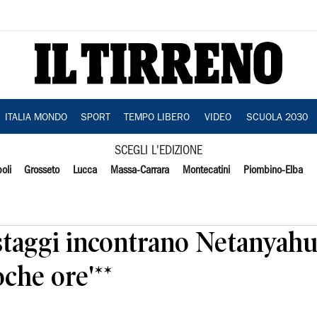
ITALIA MONDO
SPORT
TEMPO LIBERO
VIDEO
SCUOLA 2030
SCEGLI L'EDIZIONE
oli
Grosseto
Lucca
Massa-Carrara
Montecatini
Piombino-Elba
staggi incontrano Netanyahu,
che ore'**