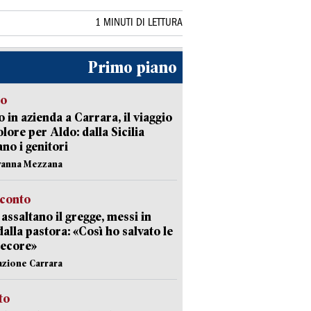
1 MINUTI DI LETTURA
Primo piano
to
 in azienda a Carrara, il viaggio
olore per Aldo: dalla Sicilia
ano i genitori
vanna Mezzana
cconto
i assaltano il gregge, messi in
dalla pastora: «Così ho salvato le
pecore»
azione Carrara
sto