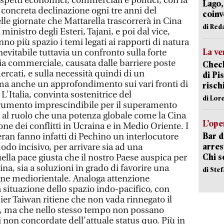
aspetti economici, commerciali e politici, con la
Lago,
 concreta declinazione ogni tre anni del
coinv
elle giornate che Mattarella trascorrerà in Cina
di Red
nistro degli Esteri, Tajani, e poi dal vice,
no più spazio i temi legati ai rapporti di natura
La ve
Inevitabile tuttavia un confronto sulla forte
ia commerciale, causata dalle barriere poste
Check
ercati, e sulla necessità quindi di un
di Pis
; ma anche un approfondimento sui vari fronti di
risch
 L'Italia, convinta sostenitrice del
di Lor
rumento imprescindibile per il superamento
a al ruolo che una potenza globale come la Cina
L’ope
one dei conflitti in Ucraina e in Medio Oriente. I
Bar d
ran fanno infatti di Pechino un interlocutore
arrest
odo incisivo, per arrivare sia ad una
Chi 
lla pace giusta che il nostro Paese auspica per
ina, sia a soluzioni in grado di favorire una
di Ste
ione mediorientale. Analoga attenzione
 situazione dello spazio indo-pacifico, con
ssier Taiwan ritiene che non vada rinnegato il
a, ma che nello stesso tempo non possano
i non concordate dell'attuale status quo. Più in