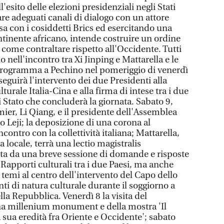
'esito delle elezioni presidenziali negli Stati
uare adeguati canali di dialogo con un attore
sa con i cosiddetti Brics ed esercitando una
ntinente africano, intende costruire un ordine
come contraltare rispetto all'Occidente. Tutti
 nell'incontro tra Xi Jinping e Mattarella e le
 programma a Pechino nel pomeriggio di venerdì
i seguirà l'intervento dei due Presidenti alla
urale Italia-Cina e alla firma di intese tra i due
 Stato che concluderà la giornata. Sabato 9,
mier, Li Qiang, e il presidente dell'Assemblea
 Leji; la deposizione di una corona al
ontro con la collettività italiana; Mattarella,
locale, terrà una lectio magistralis
uita da una breve sessione di domande e risposte
 Rapporti culturali tra i due Paesi, ma anche
i temi al centro dell'intervento del Capo dello
i di natura culturale durante il soggiorno a
la Repubblica. Venerdì 8 la visita del
a millenium monument e della mostra 'Il
 sua eredità fra Oriente e Occidente'; sabato