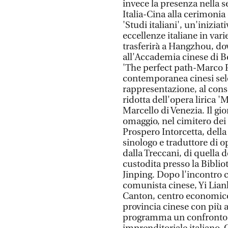
invece la presenza nella s
Italia-Cina alla cerimonia
'Studi italiani', un'inizi
eccellenze italiane in var
trasferirà a Hangzhou, do
all'Accademia cinese di B
'The perfect path-Marco Po
contemporanea cinesi selez
rappresentazione, al conse
ridotta dell'opera lirica 
Marcello di Venezia. Il gi
omaggio, nel cimitero dei 
Prospero Intorcetta, della
sinologo e traduttore di o
dalla Treccani, di quella de
custodita presso la Bibli
Jinping. Dopo l'incontro co
comunista cinese, Yi Lian
Canton, centro economico,
provincia cinese con più a
programma un confronto