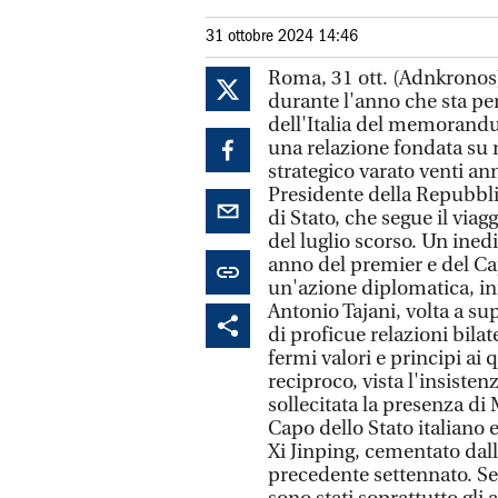
31 ottobre 2024 14:46
Roma, 31 ott. (Adnkronos
durante l'anno che sta pe
dell'Italia del memorandum
una relazione fondata su n
strategico varato venti an
Presidente della Repubblic
di Stato, che segue il viag
del luglio scorso. Un inedi
anno del premier e del Cap
un'azione diplomatica, ini
Antonio Tajani, volta a s
di proficue relazioni bi
fermi valori e principi ai 
reciproco, vista l'insisten
sollecitata la presenza di 
Capo dello Stato italiano 
Xi Jinping, cementato dalle
precedente settennato. Se 