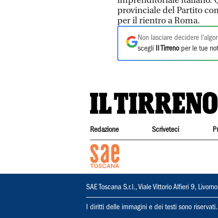
imprenditoriale italiano. Q
provinciale del Partito 
per il rientro a Roma.
Non lasciare decidere l'algor
scegli
Il Tirreno
per le tue not
Redazione
Scriveteci
P
SAE Toscana S.r.l., Viale Vittorio Alfieri 9, Li
I diritti delle immagini e dei testi sono riserva