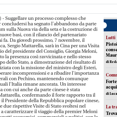
) - Suggellare un processo complesso che
r concludersi ha segnato l'abbandono da parte
 sulla Nuova via della seta e la costruzione di
uove basi, con il rilancio del partenariato
Lutti
ni fa. Da giovedì prossimo, 7 novembre, il
Pisto
a, Sergio Mattarella, sarà in Cina per una Visita
conse
gio del presidente del Consiglio, Giorgia Meloni,
Mauro
to la presenza così ravvicinata e nello stesso
o dello Stato, a dimostrazione del risultato di
di Red
ziata con la missione del ministro degli Esteri,
uperare incomprensioni e a ribadire l'importanza
Comm
laterali con Pechino, mantenendo comunque
Forte
quali l'Italia rimane ancorata. Un interesse
acqui
za con cui anche da parte cinese è stata
di Luca
Mattarella, confermando il forte rapporto tra il
e il Presidente della Repubblica popolare cinese,
 due rispettive Visite di Stato svoltesi nel
La tr
a caratterizzare il viaggio della premier Meloni
Trova