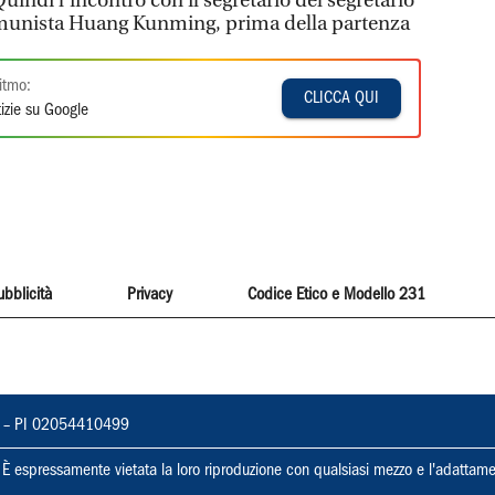
uindi l'incontro con il segretario del segretario
comunista Huang Kunming, prima della partenza
itmo:
CLICCA QUI
izie su Google
ubblicità
Privacy
Codice Etico e Modello 231
vorno – PI 02054410499
ti. È espressamente vietata la loro riproduzione con qualsiasi mezzo e l'adattame