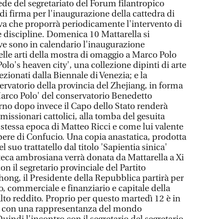
ede del segretariato del Forum filantropico
 di firma per l'inaugurazione della cattedra di
ativa che proporrà periodicamente l'intervento di
ie discipline. Domenica 10 Mattarella si
ve sono in calendario l'inaugurazione
elle arti della mostra di omaggio a Marco Polo
lo's heaven city', una collezione dipinti di arte
ionati dalla Biennale di Venezia; e la
rvatorio della provincia del Zhejiang, in forma
'Marco Polo' del conservatorio Benedetto
orno dopo invece il Capo dello Stato renderà
missionari cattolici, alla tomba del gesuita
 stessa epoca di Matteo Ricci e come lui valente
pere di Confucio. Una copia anastatica, prodotta
l suo trattatello dal titolo 'Sapientia sinica'
oteca ambrosiana verrà donata da Mattarella a Xi
n il segretario provinciale del Partito
hong, il Presidente della Repubblica partirà per
 commerciale e finanziario e capitale della
lto reddito. Proprio per questo martedì 12 è in
 con una rappresentanza del mondo