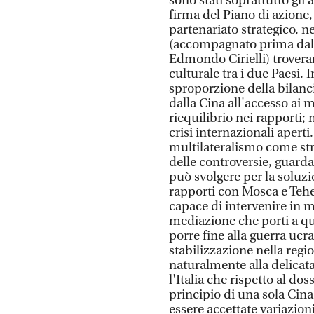
sono stati soprattutto gli 
firma del Piano di azione,
partenariato strategico, n
(accompagnato prima dal mi
Edmondo Cirielli) troveran
culturale tra i due Paesi. 
sproporzione della bilanc
dalla Cina all'accesso ai m
riequilibrio nei rapporti
crisi internazionali aperti.
multilateralismo come st
delle controversie, guard
può svolgere per la soluzi
rapporti con Mosca e Tehe
capace di intervenire in m
mediazione che porti a que
porre fine alla guerra ucra
stabilizzazione nella reg
naturalmente alla delicata
l'Italia che rispetto al do
principio di una sola Cin
essere accettate variazion