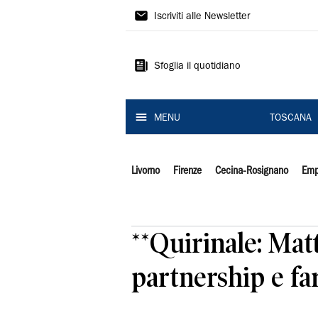
Il
Iscriviti alle Newsletter
Tirreno
Sfoglia il quotidiano
MENU
TOSCANA
Livorno
Firenze
Cecina-Rosignano
Emp
**Quirinale: Mat
partnership e fa