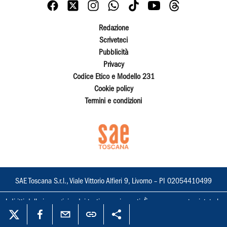
Redazione
Scriveteci
Pubblicità
Privacy
Codice Etico e Modello 231
Cookie policy
Termini e condizioni
SAE Toscana S.r.l., Viale Vittorio Alfieri 9, Livorno – PI 02054410499
I diritti delle immagini e dei testi sono riservati. È espressamente vietata la
loro riproduzione con qualsiasi mezzo e l'adattamento totale o parziale.