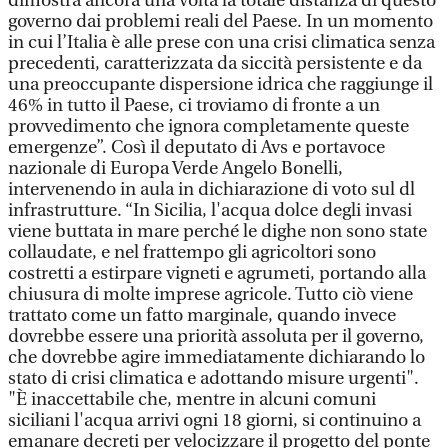
dimostra ancora una volta la totale distanza di questo
governo dai problemi reali del Paese. In un momento
in cui l’Italia è alle prese con una crisi climatica senza
precedenti, caratterizzata da siccità persistente e da
una preoccupante dispersione idrica che raggiunge il
46% in tutto il Paese, ci troviamo di fronte a un
provvedimento che ignora completamente queste
emergenze”. Così il deputato di Avs e portavoce
nazionale di Europa Verde Angelo Bonelli,
intervenendo in aula in dichiarazione di voto sul dl
infrastrutture. “In Sicilia, l'acqua dolce degli invasi
viene buttata in mare perché le dighe non sono state
collaudate, e nel frattempo gli agricoltori sono
costretti a estirpare vigneti e agrumeti, portando alla
chiusura di molte imprese agricole. Tutto ciò viene
trattato come un fatto marginale, quando invece
dovrebbe essere una priorità assoluta per il governo,
che dovrebbe agire immediatamente dichiarando lo
stato di crisi climatica e adottando misure urgenti".
"È inaccettabile che, mentre in alcuni comuni
siciliani l'acqua arrivi ogni 18 giorni, si continuino a
emanare decreti per velocizzare il progetto del ponte