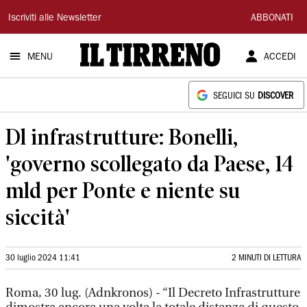
Il
Iscriviti alle Newsletter
ABBONATI
Tirreno
MENU
ACCEDI
SEGUICI SU
DISCOVER
Dl infrastrutture: Bonelli,
'governo scollegato da Paese, 14
mld per Ponte e niente su
siccità'
30 luglio 2024 11:41
2 MINUTI DI LETTURA
Roma, 30 lug. (Adnkronos) - “Il Decreto Infrastrutture