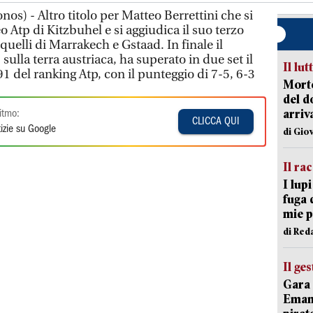
nos) - Altro titolo per Matteo Berrettini che si
o Atp di Kitzbuhel e si aggiudica il suo terzo
uelli di Marrakech e Gstaad. In finale il
ulla terra austriaca, ha superato in due set il
Il lut
 del ranking Atp, con il punteggio di 7-5, 6-3
Morto
del d
arriv
itmo:
CLICCA QUI
izie su Google
di Gio
Il ra
I lup
fuga 
mie 
di Red
Il ge
Gara 
Emanu