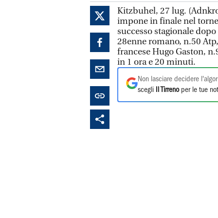
Kitzbuhel, 27 lug. (Adnkro
impone in finale nel torne
successo stagionale dopo q
28enne romano, n.50 Atp, s
francese Hugo Gaston, n.91
in 1 ora e 20 minuti.
Non lasciare decidere l'algor
scegli
Il Tirreno
per le tue not