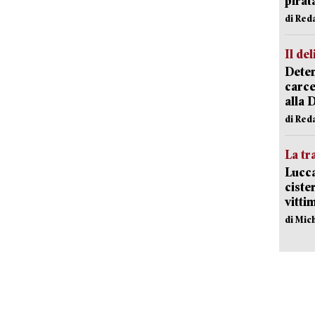
pirat
di Red
Il del
Deten
carce
alla 
di Red
La tr
Lucca
ciste
vitti
di Mic