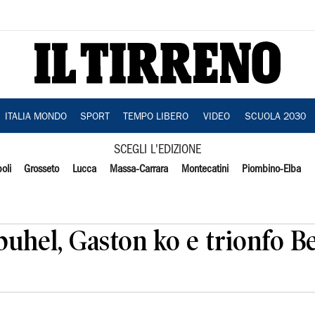
ITALIA MONDO
SPORT
TEMPO LIBERO
VIDEO
SCUOLA 2030
SCEGLI L'EDIZIONE
oli
Grosseto
Lucca
Massa-Carrara
Montecatini
Piombino-Elba
buhel, Gaston ko e trionfo Be