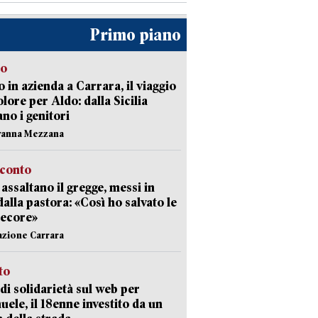
Primo piano
to
 in azienda a Carrara, il viaggio
olore per Aldo: dalla Sicilia
ano i genitori
vanna Mezzana
cconto
i assaltano il gregge, messi in
dalla pastora: «Così ho salvato le
pecore»
azione Carrara
sto
di solidarietà sul web per
ele, il 18enne investito da un