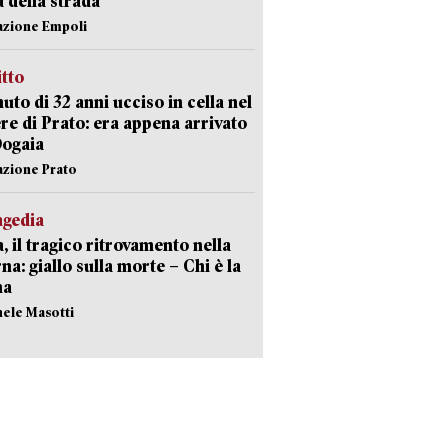
a della strada
azione Empoli
itto
uto di 32 anni ucciso in cella nel
re di Prato: era appena arrivato
Dogaia
azione Prato
agedia
, il tragico ritrovamento nella
rna: giallo sulla morte – Chi è la
ma
hele Masotti