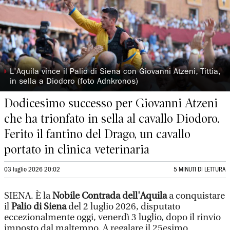
◗
L'Aquila vince il Palio di Siena con Giovanni Atzeni, Tittia,
in sella a Diodoro (foto Adnkronos)
Dodicesimo successo per Giovanni Atzeni
che ha trionfato in sella al cavallo Diodoro.
Ferito il fantino del Drago, un cavallo
portato in clinica veterinaria
03 luglio 2026 20:02
5 MINUTI DI LETTURA
SIENA. È la
Nobile Contrada dell'Aquila
a conquistare
il
Palio di Siena
del 2 luglio 2026, disputato
eccezionalmente oggi, venerdì 3 luglio, dopo il rinvio
imposto dal maltempo. A regalare il 25esimo