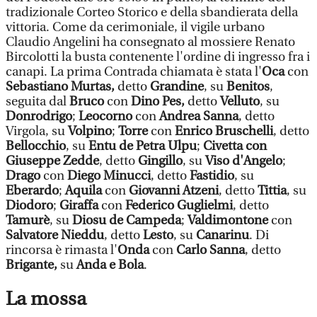
tradizionale Corteo Storico e della sbandierata della
vittoria. Come da cerimoniale, il vigile urbano
Claudio Angelini ha consegnato al mossiere Renato
Bircolotti la busta contenente l'ordine di ingresso fra i
canapi. La prima Contrada chiamata è stata l'
Oca
con
Sebastiano Murtas,
detto
Grandine
, su
Benitos
,
seguita dal
Bruco
con
Dino Pes,
detto
Velluto
, su
Donrodrigo
;
Leocorno
con
Andrea Sanna
, detto
Virgola, su
Volpino
;
Torre
con
Enrico Bruschelli
, detto
Bellocchio
, su
Entu de Petra Ulpu
;
Civetta con
Giuseppe Zedde
, detto
Gingillo
, su
Viso d'Angelo
;
Drago
con
Diego Minucci
, detto
Fastidio
, su
Eberardo
;
Aquila
con
Giovanni Atzeni
, detto
Tittia
, su
Diodoro
;
Giraffa
con
Federico Guglielmi
, detto
Tamurè
, su
Diosu de Campeda
;
Valdimontone
con
Salvatore Nieddu
, detto
Lesto
, su
Canarinu
. Di
rincorsa è rimasta l'
Onda
con
Carlo Sanna
, detto
Brigante,
su
Anda e Bola
.
La mossa