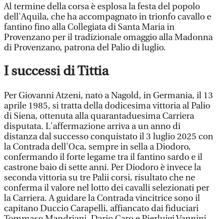
Al termine della corsa è esplosa la festa del popolo
dell'Aquila, che ha accompagnato in trionfo cavallo e
fantino fino alla Collegiata di Santa Maria in
Provenzano per il tradizionale omaggio alla Madonna
di Provenzano, patrona del Palio di luglio.
I successi di Tittia
Per Giovanni Atzeni, nato a Nagold, in Germania, il 13
aprile 1985, si tratta della dodicesima vittoria al Palio
di Siena, ottenuta alla quarantaduesima Carriera
disputata. L'affermazione arriva a un anno di
distanza dal successo conquistato il 3 luglio 2025 con
la Contrada dell'Oca, sempre in sella a Diodoro,
confermando il forte legame tra il fantino sardo e il
castrone baio di sette anni. Per Diodoro è invece la
seconda vittoria su tre Palii corsi, risultato che ne
conferma il valore nel lotto dei cavalli selezionati per
la Carriera. A guidare la Contrada vincitrice sono il
capitano Duccio Carapelli, affiancato dai fiduciari
Tommaso Mandriani, Dario Caro e Pierluigi Vannini.