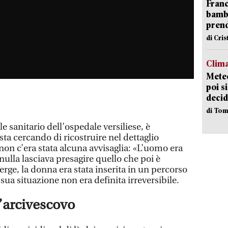
Franc
bambi
pren
di Cri
Clima
Meteo
poi s
decid
di Tom
le sanitario dell’ospedale versiliese, è
sta cercando di ricostruire nel dettaglio
non c’era stata alcuna avvisaglia: «L’uomo era
nulla lasciava presagire quello che poi è
ge, la donna era stata inserita in un percorso
 sua situazione non era definita irreversibile.
l’arcivescovo