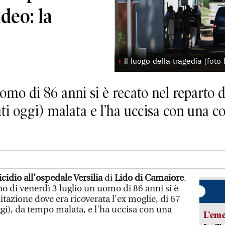
ideo: la
◗
Il luogo della tragedia (foto
mo di 86 anni si è recato nel reparto d
 oggi) malata e l’ha uccisa con una col
cidio
all’ospedale Versilia
di
Lido di Camaiore
.
 di venerdì 3 luglio un uomo di 86 anni si è
litazione dove era ricoverata l'ex moglie, di 67
gi), da tempo malata, e l'ha uccisa con una
L’em