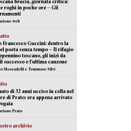
scana brucia, giornata critica:
e roghi in poche ore – Gli
ornamenti
azione web
ratto
 Francesco Guccini: dentro la
del poeta senza tempo – Il rifugio
appennino toscano, gli inizi da
 il successo e l’ultima canzone
io Moscadelli e Tommaso Silvi
itto
uto di 32 anni ucciso in cella nel
re di Prato: era appena arrivato
Dogaia
azione Prato
ostro archivio