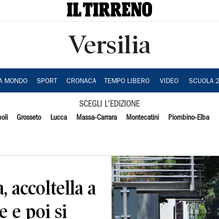
Versilia
IA MONDO
SPORT
CRONACA
TEMPO LIBERO
VIDEO
SCUOLA 
SCEGLI L'EDIZIONE
oli
Grosseto
Lucca
Massa-Carrara
Montecatini
Piombino-Elba
, accoltella a
 e poi si