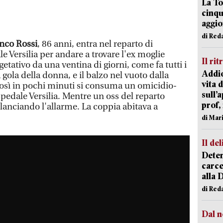
La To
cinqu
aggi
di Red
nco Rossi
, 86 anni, entra nel reparto di
le Versilia per andare a trovare l'ex moglie
Il rit
egetativo da una ventina di giorni, come fa tutti i
Addio
la gola della donna, e il balzo nel vuoto dalla
vita 
 Così in pochi minuti si consuma un omicidio-
sull’
ospedale Versilia. Mentre un oss del reparto
prof,
, lanciando l'allarme. La coppia abitava a
di Mar
Il del
Deten
carce
alla 
di Red
Dal n