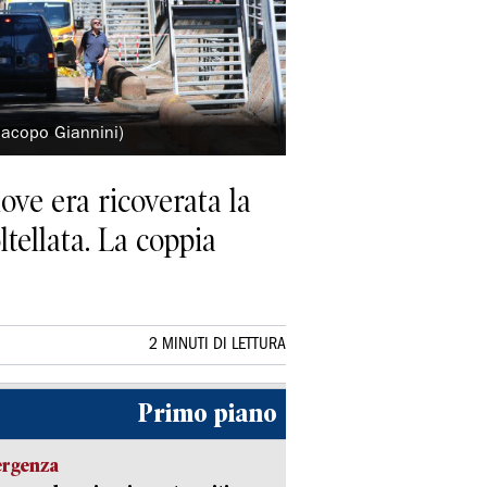
 Iacopo Giannini)
ove era ricoverata la
tellata. La coppia
2 MINUTI DI LETTURA
Primo piano
ergenza