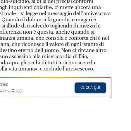
io-suicidio, al di là dei precisi contorni
agli inquirenti chiarire, ci mette ancora una
el male – si legge nel messaggio dell’arcivescovo
 Quando il dolore si fa grande, e magari è
i si illude di risolverlo togliendo di mezzo le
 sofferenza non è questa, anche quando si
cinanza umana, che consola e conforta chi è nel
iana, che riconosce il valore di ogni istante di
l destino eterno dell'uomo. Non ci rimane altro
l suo assassino alla misericordia di Dio,
a apra gli occhi di tutti a riconoscere la
 della vita umana», conclude l’arcivescovo.
itmo:
CLICCA QUI
izie su Google