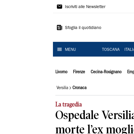
Il
Iscriviti alle Newsletter
Tirreno
Sfoglia il quotidiano
MENU
TOSCANA
ITAL
Livorno
Firenze
Cecina-Rosignano
Emp
Versilia
Cronaca
La tragedia
Ospedale Versilia
morte l’ex moglie