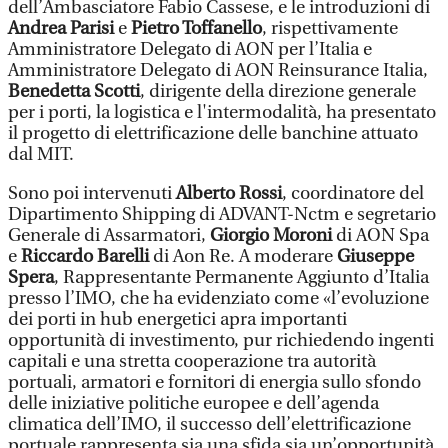
dell’Ambasciatore Fabio Cassese, e le introduzioni di
Andrea Parisi
e
Pietro Toffanello
, rispettivamente
Amministratore Delegato di AON per l’Italia e
Amministratore Delegato di AON Reinsurance Italia,
Benedetta Scotti
, dirigente della direzione generale
per i porti, la logistica e l'intermodalità, ha presentato
il progetto di elettrificazione delle banchine attuato
dal MIT.
Sono poi intervenuti
Alberto Rossi
, coordinatore del
Dipartimento Shipping di ADVANT-Nctm e segretario
Generale di Assarmatori,
Giorgio Moroni
di AON Spa
e
Riccardo Barelli
di Aon Re. A moderare
Giuseppe
Spera
, Rappresentante Permanente Aggiunto d’Italia
presso l’IMO, che ha evidenziato come «l’evoluzione
dei porti in hub energetici apra importanti
opportunità di investimento, pur richiedendo ingenti
capitali e una stretta cooperazione tra autorità
portuali, armatori e fornitori di energia sullo sfondo
delle iniziative politiche europee e dell’agenda
climatica dell’IMO, il successo dell’elettrificazione
portuale rappresenta sia una sfida sia un’opportunità