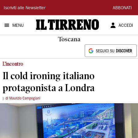
Il
Iscriviti alle Newsletter
ABBONATI
Tirreno
MENU
ACCEDI
Toscana
SEGUICI SU
DISCOVER
L’incontro
Il cold ironing italiano
protagonista a Londra
di Maurizio Campogiani