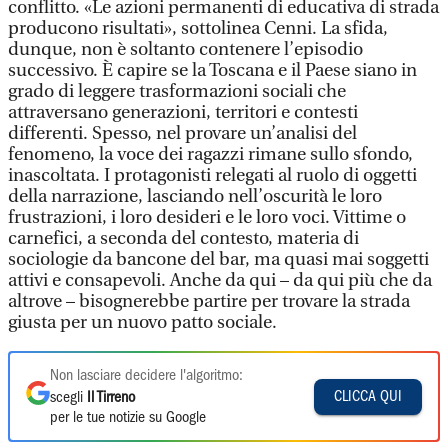
conflitto. «Le azioni permanenti di educativa di strada
producono risultati», sottolinea Cenni. La sfida,
dunque, non è soltanto contenere l’episodio
successivo. È capire se la Toscana e il Paese siano in
grado di leggere trasformazioni sociali che
attraversano generazioni, territori e contesti
differenti. Spesso, nel provare un’analisi del
fenomeno, la voce dei ragazzi rimane sullo sfondo,
inascoltata. I protagonisti relegati al ruolo di oggetti
della narrazione, lasciando nell’oscurità le loro
frustrazioni, i loro desideri e le loro voci. Vittime o
carnefici, a seconda del contesto, materia di
sociologie da bancone del bar, ma quasi mai soggetti
attivi e consapevoli. Anche da qui – da qui più che da
altrove – bisognerebbe partire per trovare la strada
giusta per un nuovo patto sociale.
Non lasciare decidere l'algoritmo:
CLICCA QUI
scegli
Il Tirreno
per le tue notizie su Google