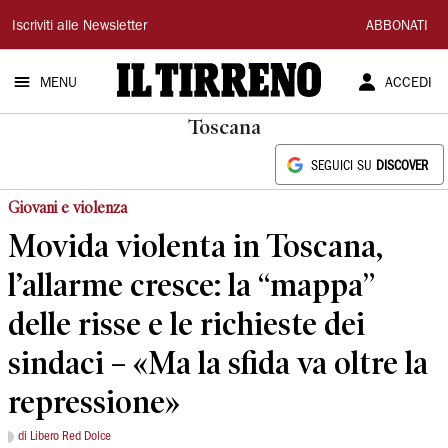
Il
Iscriviti alle Newsletter
ABBONATI
Tirreno
MENU
ACCEDI
Toscana
SEGUICI SU
DISCOVER
Giovani e violenza
Movida violenta in Toscana,
l’allarme cresce: la “mappa”
delle risse e le richieste dei
sindaci – «Ma la sfida va oltre la
repressione»
di Libero Red Dolce