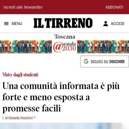
Il
Iscriviti alle Newsletter
ABBONATI
Tirreno
MENU
ACCEDI
Toscana
SEGUICI SU
DISCOVER
Visto dagli studenti
Una comunità informata è più
forte e meno esposta a
promesse facili
di Violante Franchini *