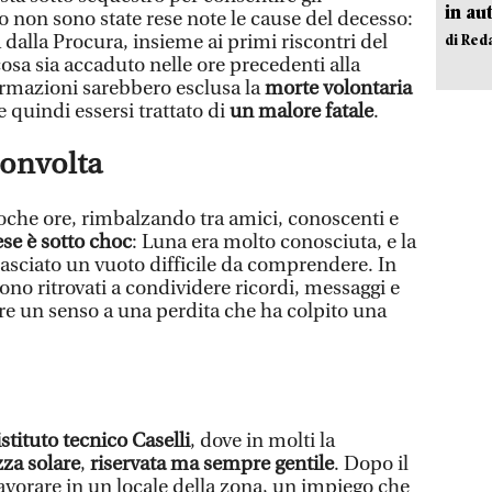
in au
non sono state rese note le cause del decesso:
 dalla Procura, insieme ai primi riscontri del
di Red
cosa sia accaduto nelle ore precedenti alla
ormazioni sarebbero esclusa la
morte volontaria
e quindi essersi trattato di
un malore fatale
.
onvolta
 poche ore, rimbalzando tra amici, conoscenti e
ese è sotto choc
: Luna era molto conosciuta, e la
asciato un vuoto difficile da comprendere. In
 sono ritrovati a condividere ricordi, messaggi e
are un senso a una perdita che ha colpito una
istituto tecnico Caselli
, dove in molti la
zza solare
,
riservata ma sempre gentile
. Dopo il
avorare in un locale della zona, un impiego che