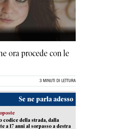
che ora procede con le
3 MINUTI DI LETTURA
Se ne parla adesso
oposte
 codice della strada, dalla
te a 17 anni al sorpasso a destra