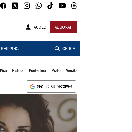
ACCEDI
ABBONATI
SHIPPING
CERCA
Pisa
Pistoia
Pontedera
Prato
Versilia
SEGUICI SU
DISCOVER