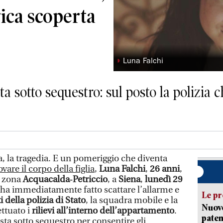
agica scoperta
◗
Luna Falchi
ta sotto sequestro: sul posto la polizia 
a, la tragedia. E un pomeriggio che diventa
ovare il corpo della figlia
,
Luna Falchi
,
26 anni
,
a zona
Acquacalda‑Petriccio
, a
Siena
,
lunedì 29
 ha immediatamente fatto scattare l’allarme e
Le pr
i della polizia di Stato
, la squadra mobile e la
Nuovo
ettuato i
rilievi all’interno dell’appartamento
.
paten
osta sotto sequestro per consentire gli