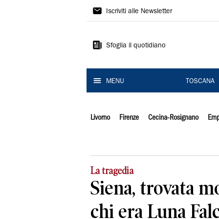
Il
Iscriviti alle Newsletter
Tirreno
Sfoglia il quotidiano
MENU
TOSCANA
Livorno
Firenze
Cecina-Rosignano
Emp
La tragedia
Siena, trovata mo
chi era Luna Falc