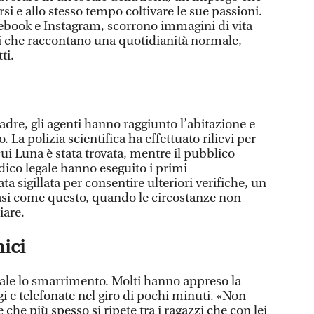
i e allo stesso tempo coltivare le sue passioni.
acebook e Instagram, scorrono immagini di vita
i che raccontano una quotidianità normale,
tti.
dre, gli agenti hanno raggiunto l’abitazione e
. La polizia scientifica ha effettuato rilievi per
cui Luna è stata trovata, mentre il pubblico
dico legale hanno eseguito i primi
ta sigillata per consentire ulteriori verifiche, un
asi come questo, quando le circostanze non
are.
mici
vale lo smarrimento. Molti hanno appreso la
i e telefonate nel giro di pochi minuti. «Non
e che più spesso si ripete tra i ragazzi che con lei