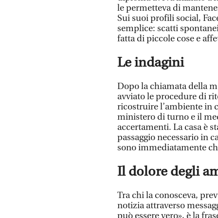
le permetteva di manteners
Sui suoi profili social, F
semplice: scatti spontane
fatta di piccole cose e affe
Le indagini
Dopo la chiamata della ma
avviato le procedure di rito
ricostruire l’ambiente in 
ministero di turno e il me
accertamenti. La casa è sta
passaggio necessario in c
sono immediatamente chi
Il dolore degli a
Tra chi la conosceva, pre
notizia attraverso messagg
può essere vero», è la fras