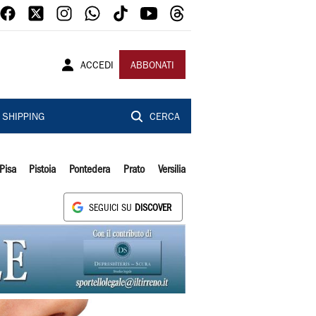
ACCEDI
ABBONATI
SHIPPING
CERCA
Pisa
Pistoia
Pontedera
Prato
Versilia
SEGUICI SU
DISCOVER