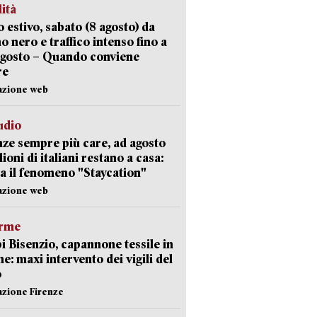
lità
 estivo, sabato (8 agosto) da
no nero e traffico intenso fino a
agosto – Quando conviene
re
azione web
udio
ze sempre più care, ad agosto
lioni di italiani restano a casa:
a il fenomeno "Staycation"
azione web
arme
 Bisenzio, capannone tessile in
e: maxi intervento dei vigili del
o
azione Firenze