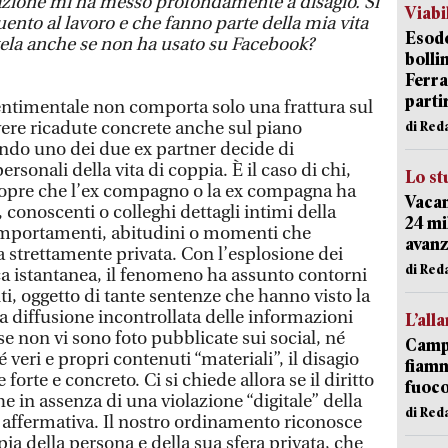
uazione mi ha messo profondamente a disagio. Si
Viabi
uento al lavoro e che fanno parte della mia vita
Esodo
tela anche se non ha usato su Facebook?
bolli
Ferr
parti
sentimentale non comporta solo una frattura sul
vere ricadute concrete anche sul piano
di Red
ando uno dei due ex partner decide di
rsonali della vita di coppia. È il caso di chi,
Lo st
opre che l’ex compagno o la ex compagna ha
Vacan
i, conoscenti o colleghi dettagli intimi della
24 mi
omportamenti, abitudini o momenti che
avanz
 strettamente privata. Con l’esplosione dei
di Red
ica istantanea, il fenomeno ha assunto contorni
, oggetto di tante sentenze che hanno visto la
a diffusione incontrollata delle informazioni
L’all
se non vi sono foto pubblicate sui social, né
Campi
 veri e propri contenuti “materiali”, il disagio
fiamm
rte e concreto. Ci si chiede allora se il diritto
fuoc
he in assenza di una violazione “digitale” della
di Red
è affermativa. Il nostro ordinamento riconosce
ia della persona e della sua sfera privata, che