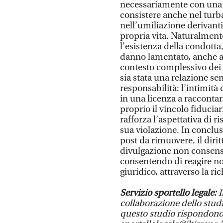
necessariamente con una 
consistere anche nel turb
nell’umiliazione derivanti 
propria vita. Naturalmente
l’esistenza della condotta,
danno lamentato, anche at
contesto complessivo dei rap
sia stata una relazione se
responsabilità: l’intimità
in una licenza a raccontarl
proprio il vincolo fiduciar
rafforza l’aspettativa di ri
sua violazione. In conclu
post da rimuovere, il dirit
divulgazione non consensua
consentendo di reagire no
giuridico, attraverso la ri
Servizio sportello legale:
I
collaborazione dello studi
questo studio rispondono 