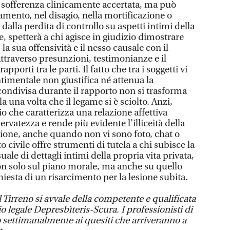
sofferenza clinicamente accertata, ma può
amento, nel disagio, nella mortificazione o
dalla perdita di controllo su aspetti intimi della
, spetterà a chi agisce in giudizio dimostrare
 la sua offensività e il nesso causale con il
traverso presunzioni, testimonianze e il
porti tra le parti. Il fatto che tra i soggetti vi
ntimentale non giustifica né attenua la
 condivisa durante il rapporto non si trasforma
a una volta che il legame si è sciolto. Anzi,
io che caratterizza una relazione affettiva
servatezza e rende più evidente l’illiceità della
sione, anche quando non vi sono foto, chat o
to civile offre strumenti di tutela a chi subisce la
le di dettagli intimi della propria vita privata,
n solo sul piano morale, ma anche su quello
chiesta di un risarcimento per la lesione subita.
l Tirreno si avvale della competente e qualificata
o legale Depresbìteris-Scura. I professionisti di
settimanalmente ai quesiti che arriveranno a