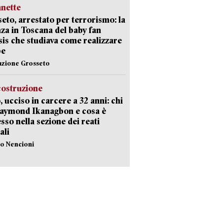
nette
eto, arrestato per terrorismo: la
za in Toscana del baby fan
Isis che studiava come realizzare
be
azione Grosseto
costruzione
, ucciso in carcere a 32 anni: chi
Raymond Ikanagbon e cosa è
sso nella sezione dei reati
ali
lo Nencioni