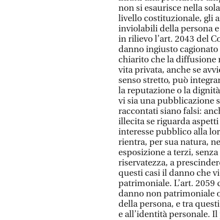
non si esaurisce nella sola
livello costituzionale, gli 
inviolabili della persona e
in rilievo l’art. 2043 del 
danno ingiusto cagionato 
chiarito che la diffusione
vita privata, anche se av
senso stretto, può integrar
la reputazione o la dignit
vi sia una pubblicazione su
raccontati siano falsi: anc
illecita se riguarda aspett
interesse pubblico alla lo
rientra, per sua natura, ne
esposizione a terzi, senza
riservatezza, a prescinder
questi casi il danno che v
patrimoniale. L’art. 2059 
danno non patrimoniale og
della persona, e tra questi
e all’identità personale. I