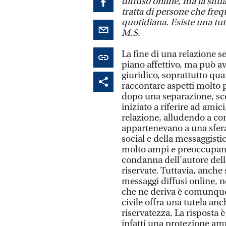
diffuso online, ma la sit
tratta di persone che freq
quotidiana. Esiste una tu
M.S.
La fine di una relazione 
piano affettivo, ma può a
giuridico, soprattutto qu
raccontare aspetti molto pe
dopo una separazione, sc
iniziato a riferire ad amic
relazione, alludendo a c
appartenevano a una sfera
social e della messaggist
molto ampi e preoccupanti
condanna dell’autore dell
riservate. Tuttavia, anche 
messaggi diffusi online, né
che ne deriva è comunque fo
civile offra una tutela anc
riservatezza. La risposta 
infatti una protezione amp