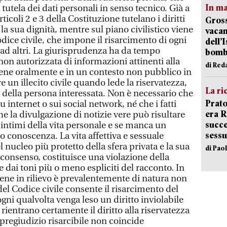
In ma
 tutela dei dati personali in senso tecnico. Già a
articoli 2 e 3 della Costituzione tutelano i diritti
Gross
 la sua dignità, mentre sul piano civilistico viene
vacan
Codice civile, che impone il risarcimento di ogni
dell’
ad altri. La giurisprudenza ha da tempo
bom
 non autorizzata di informazioni attinenti alla
di Red
viene oralmente e in un contesto non pubblico in
e un illecito civile quando lede la riservatezza,
La ri
à della persona interessata. Non è necessario che
Prato
 internet o sui social network, né che i fatti
era 
he la divulgazione di notizie vere può risultare
succe
i intimi della vita personale e se manca un
sessu
ro conoscenza. La vita affettiva e sessuale
l nucleo più protetto della sfera privata e la sua
di Pao
 consenso, costituisce una violazione della
e dai toni più o meno espliciti del racconto. In
iene in rilievo è prevalentemente di natura non
del Codice civile consente il risarcimento del
ni qualvolta venga leso un diritto inviolabile
 rientrano certamente il diritto alla riservatezza
l pregiudizio risarcibile non coincide