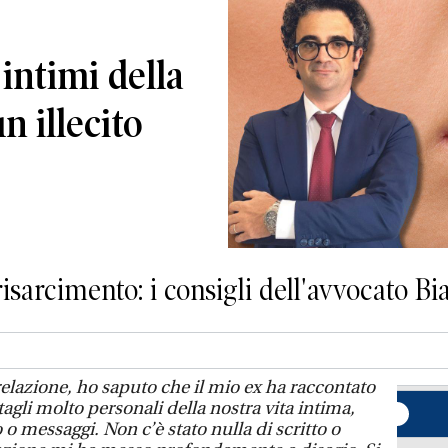
 intimi della
n illecito
risarcimento: i consigli dell'avvocato B
relazione, ho saputo che il mio ex ha raccontato
agli molto personali della nostra vita intima,
o messaggi. Non c’è stato nulla di scritto o