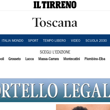
Toscana
ITALIA MONDO
SPORT
TEMPO LIBERO
VIDEO
SCUOLA 2030
SCEGLI L'EDIZIONE
oli
Grosseto
Lucca
Massa-Carrara
Montecatini
Piombino-Elba