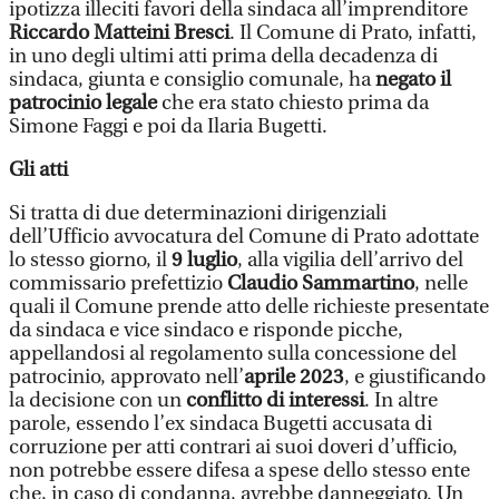
ipotizza illeciti favori della sindaca all’imprenditore
Riccardo Matteini Bresci
. Il Comune di Prato, infatti,
in uno degli ultimi atti prima della decadenza di
sindaca, giunta e consiglio comunale, ha
negato il
patrocinio legale
che era stato chiesto prima da
Simone Faggi e poi da Ilaria Bugetti.
Gli atti
Si tratta di due determinazioni dirigenziali
dell’Ufficio avvocatura del Comune di Prato adottate
lo stesso giorno, il
9 luglio
, alla vigilia dell’arrivo del
commissario prefettizio
Claudio Sammartino
, nelle
quali il Comune prende atto delle richieste presentate
da sindaca e vice sindaco e risponde picche,
appellandosi al regolamento sulla concessione del
patrocinio, approvato nell’
aprile 2023
, e giustificando
la decisione con un
conflitto di interessi
. In altre
parole, essendo l’ex sindaca Bugetti accusata di
corruzione per atti contrari ai suoi doveri d’ufficio,
non potrebbe essere difesa a spese dello stesso ente
che, in caso di condanna, avrebbe danneggiato. Un