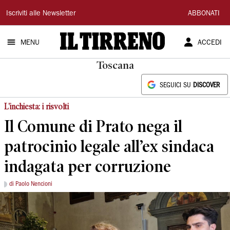
Il
Iscriviti alle Newsletter
ABBONATI
Tirreno
MENU
ACCEDI
Toscana
SEGUICI SU
DISCOVER
L'inchiesta: i risvolti
Il Comune di Prato nega il
patrocinio legale all’ex sindaca
indagata per corruzione
di Paolo Nencioni