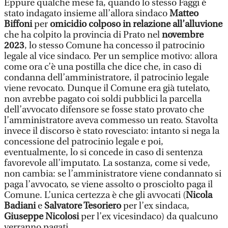
Eppure qualche mese fa, quando lo stesso Faggi è
stato indagato insieme all’allora sindaco
Matteo
Biffoni
per
omicidio colposo in relazione all’alluvione
che ha colpito la provincia di Prato nel
novembre
2023
, lo stesso Comune ha concesso il patrocinio
legale al vice sindaco. Per un semplice motivo: allora
come ora c’è una postilla che dice che, in caso di
condanna dell’amministratore, il patrocinio legale
viene revocato. Dunque il Comune era già tutelato,
non avrebbe pagato coi soldi pubblici la parcella
dell’avvocato difensore se fosse stato provato che
l’amministratore aveva commesso un reato. Stavolta
invece il discorso è stato rovesciato: intanto si nega la
concessione del patrocinio legale e poi,
eventualmente, lo si concede in caso di sentenza
favorevole all’imputato. La sostanza, come si vede,
non cambia: se l’amministratore viene condannato si
paga l’avvocato, se viene assolto o prosciolto paga il
Comune. L’unica certezza è che gli avvocati (
Nicola
Badiani
e
Salvatore Tesoriero
per l’ex sindaca,
Giuseppe Nicolosi
per l’ex vicesindaco) da qualcuno
verranno pagati.