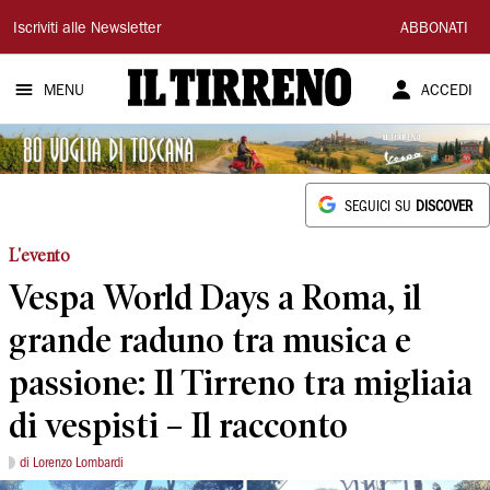
Il
Iscriviti alle Newsletter
ABBONATI
Tirreno
MENU
ACCEDI
SEGUICI SU
DISCOVER
L'evento
Vespa World Days a Roma, il
grande raduno tra musica e
passione: Il Tirreno tra migliaia
di vespisti – Il racconto
di Lorenzo Lombardi