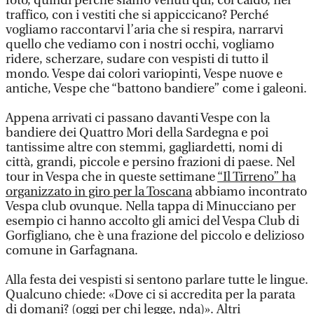
foto, quindi perché siamo venuti qui, col caldo, nel
traffico, con i vestiti che si appiccicano? Perché
vogliamo raccontarvi l’aria che si respira, narrarvi
quello che vediamo con i nostri occhi, vogliamo
ridere, scherzare, sudare con vespisti di tutto il
mondo. Vespe dai colori variopinti, Vespe nuove e
antiche, Vespe che “battono bandiere” come i galeoni.
Appena arrivati ci passano davanti Vespe con la
bandiere dei Quattro Mori della Sardegna e poi
tantissime altre con stemmi, gagliardetti, nomi di
città, grandi, piccole e persino frazioni di paese. Nel
tour in Vespa che in queste settimane
“Il Tirreno” ha
organizzato in giro per la Toscana
abbiamo incontrato
Vespa club ovunque. Nella tappa di Minucciano per
esempio ci hanno accolto gli amici del Vespa Club di
Gorfigliano, che è una frazione del piccolo e delizioso
comune in Garfagnana.
Alla festa dei vespisti si sentono parlare tutte le lingue.
Qualcuno chiede: «Dove ci si accredita per la parata
di domani? (oggi per chi legge, nda)». Altri