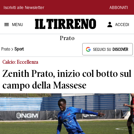
Il
Iscriviti alle Newsletter
ABBONATI
Tirreno
MENU
ACCEDI
Prato
Prato
Sport
SEGUICI SU
DISCOVER
Calcio: Eccellenza
Zenith Prato, inizio col botto sul
campo della Massese