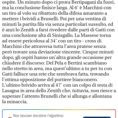
ospite. Un minuto dopo ci prova Bertipagani da fuori,
ma la conclusione finisce larga. Al 6’ è Marchini con
un tiro al volo su ribattuto della difesa amaranto a
mettere i brividi a Brunelli. Poi per una ventina di
minuti la partita fila via senza particolari sussulto, ed
è anzi lo Zenith a farsi rivedere dalle parti di Gatti con
una conclusione alta di Sinisgallo. La Massese torna
ad essere pericolosa al 34' con un tiro - cross di
Marchini che attraversa tutta l'area pratese senza
però trovare una deviazione vincente. Cinque minuti
dopo, gli ospiti hanno un'altra grande occasione per
chiudere il discorso: Del Pela e Bertini scambiano
nello stretto in area, ma quest'ultimo a tu per tu con
Gatti fallisce una rete che sembrava fatta, trovando
l'ottima opposizione del portiere bianconero.
L'ultimo brivido arriva al 47' con un colpo di testa di
Lasagna in area dello Zenith che, tuttavia, non riesce a
superare l'attento Brunelli che si allunga e allontana
la minaccia.
Non lasciare decidere l'algoritmo: