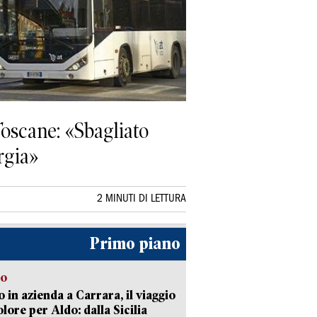
Toscane: «Sbagliato
rgia»
2 MINUTI DI LETTURA
Primo piano
to
 in azienda a Carrara, il viaggio
olore per Aldo: dalla Sicilia