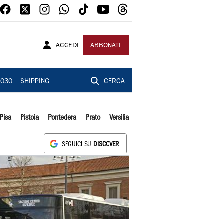
ACCEDI
ABBONATI
2030
SHIPPING
CERCA
Pisa
Pistoia
Pontedera
Prato
Versilia
SEGUICI SU
DISCOVER