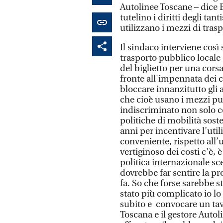
Autolinee Toscane – dice B
tutelino i diritti degli ta
utilizzano i mezzi di trasp
Il sindaco interviene così 
trasporto pubblico locale
del biglietto per una corsa
fronte all'impennata dei co
bloccare innanzitutto gli 
che cioè usano i mezzi p
indiscriminato non solo co
politiche di mobilità sost
anni per incentivare l’uti
conveniente, rispetto all
vertiginoso dei costi c'è, 
politica internazionale sc
dovrebbe far sentire la pro
fa. So che forse sarebbe s
stato più complicato io lo
subito e convocare un tav
Toscana e il gestore Autol