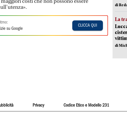
i maggiori costi che non possono essere
di Red
ull'utenza».
La tr
itmo:
CLICCA QUI
Lucca
izie su Google
ciste
vitti
di Mic
ubblicità
Privacy
Codice Etico e Modello 231