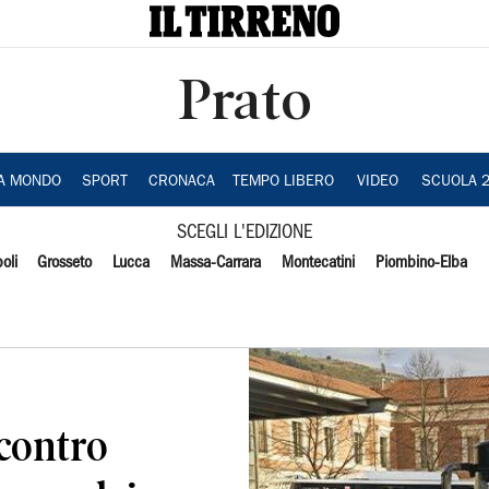
Prato
IA MONDO
SPORT
CRONACA
TEMPO LIBERO
VIDEO
SCUOLA 
SCEGLI L'EDIZIONE
oli
Grosseto
Lucca
Massa-Carrara
Montecatini
Piombino-Elba
 contro