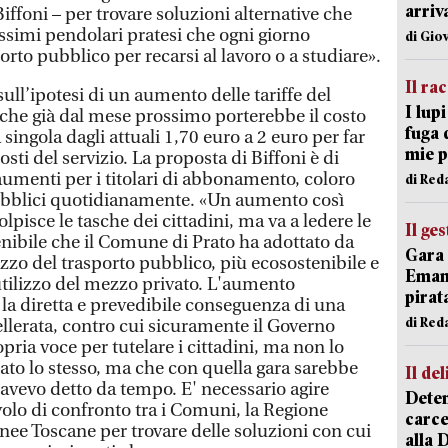
arriv
iffoni – per trovare soluzioni alternative che
ntissimi pendolari pratesi che ogni giorno
di Gio
orto pubblico per recarsi al lavoro o a studiare».
Il ra
sull’ipotesi di un aumento delle tariffe del
I lup
 che già dal mese prossimo porterebbe il costo
fuga 
 singola dagli attuali 1,70 euro a 2 euro per far
mie 
sti del servizio. La proposta di Biffoni è di
aumenti per i titolari di abbonamento, coloro
di Red
ubblici quotidianamente. «Un aumento così
lpisce le tasche dei cittadini, ma va a ledere le
Il ge
enibile che il Comune di Prato ha adottato da
Gara 
lizzo del trasporto pubblico, più ecosostenibile e
Emanu
’utilizzo del mezzo privato. L'aumento
pirat
è la diretta e prevedibile conseguenza di una
di Red
ellerata, contro cui sicuramente il Governo
pria voce per tutelare i cittadini, ma non lo
tato lo stesso, ma che con quella gara sarebbe
Il del
 avevo detto da tempo. E' necessario agire
Deten
olo di confronto tra i Comuni, la Regione
carce
inee Toscane per trovare delle soluzioni con cui
alla 