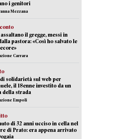
ano i genitori
vanna Mezzana
cconto
i assaltano il gregge, messi in
dalla pastora: «Così ho salvato le
pecore»
azione Carrara
sto
di solidarietà sul web per
ele, il 18enne investito da un
a della strada
azione Empoli
itto
uto di 32 anni ucciso in cella nel
re di Prato: era appena arrivato
Dogaia