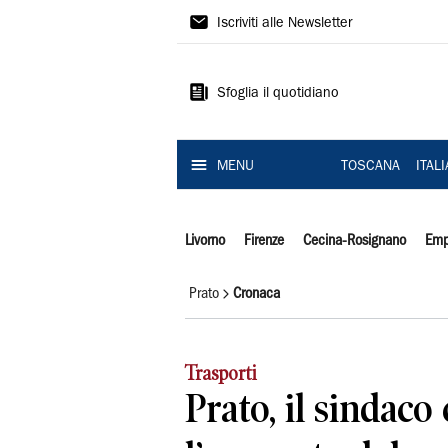
Il
Iscriviti alle Newsletter
Tirreno
Sfoglia il quotidiano
MENU
TOSCANA
ITAL
Livorno
Firenze
Cecina-Rosignano
Emp
Prato
Cronaca
Trasporti
Prato, il sindaco