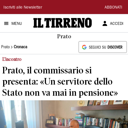
Il
Iscriviti alle Newsletter
ABBONATI
Tirreno
MENU
ACCEDI
Prato
Prato
Cronaca
SEGUICI SU
DISCOVER
L’incontro
Prato, il commissario si
presenta: «Un servitore dello
Stato non va mai in pensione»