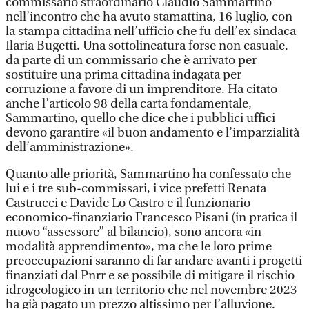
commissario straordinario Claudio Sammartino
nell’incontro che ha avuto stamattina, 16 luglio, con
la stampa cittadina nell’ufficio che fu dell’ex sindaca
Ilaria Bugetti. Una sottolineatura forse non casuale,
da parte di un commissario che è arrivato per
sostituire una prima cittadina indagata per
corruzione a favore di un imprenditore. Ha citato
anche l’articolo 98 della carta fondamentale,
Sammartino, quello che dice che i pubblici uffici
devono garantire «il buon andamento e l’imparzialità
dell’amministrazione».
Quanto alle priorità, Sammartino ha confessato che
lui e i tre sub-commissari, i vice prefetti Renata
Castrucci e Davide Lo Castro e il funzionario
economico-finanziario Francesco Pisani (in pratica il
nuovo “assessore” al bilancio), sono ancora «in
modalità apprendimento», ma che le loro prime
preoccupazioni saranno di far andare avanti i progetti
finanziati dal Pnrr e se possibile di mitigare il rischio
idrogeologico in un territorio che nel novembre 2023
ha già pagato un prezzo altissimo per l’alluvione.