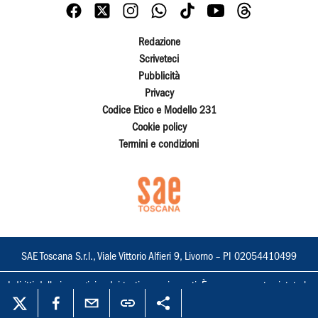
Redazione
Scriveteci
Pubblicità
Privacy
Codice Etico e Modello 231
Cookie policy
Termini e condizioni
SAE Toscana S.r.l., Viale Vittorio Alfieri 9, Livorno – PI 02054410499
I diritti delle immagini e dei testi sono riservati. È espressamente vietata la
loro riproduzione con qualsiasi mezzo e l'adattamento totale o parziale.