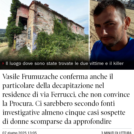
◗
Il luogo dove sono state trovate le due vittime e il killer
Vasile Frumuzache conferma anche il
particolare della decapitazione nel
residence di via Ferrucci, che non convince
la Procura. Ci sarebbero secondo fonti
investigative almeno cinque casi sospette
di donne scomparse da approfondire
07 giugno 2025 13:05
3 MINUTI DI LETTURA