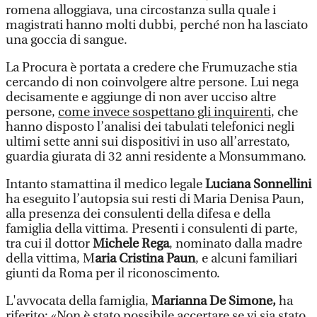
romena alloggiava, una circostanza sulla quale i
magistrati hanno molti dubbi, perché non ha lasciato
una goccia di sangue.
La Procura è portata a credere che Frumuzache stia
cercando di non coinvolgere altre persone. Lui nega
decisamente e aggiunge di non aver ucciso altre
persone,
come invece sospettano gli inquirenti
, che
hanno disposto l’analisi dei tabulati telefonici negli
ultimi sette anni sui dispositivi in uso all’arrestato,
guardia giurata di 32 anni residente a Monsummano.
Intanto stamattina il medico legale
Luciana Sonnellini
ha eseguito l’autopsia sui resti di Maria Denisa Paun,
alla presenza dei consulenti della difesa e della
famiglia della vittima. Presenti i consulenti di parte,
tra cui il dottor
Michele Rega
, nominato dalla madre
della vittima, M
aria Cristina Paun
, e alcuni familiari
giunti da Roma per il riconoscimento.
L'avvocata della famiglia,
Marianna De Simone,
ha
riferito: «Non è stato possibile accertare se vi sia stato