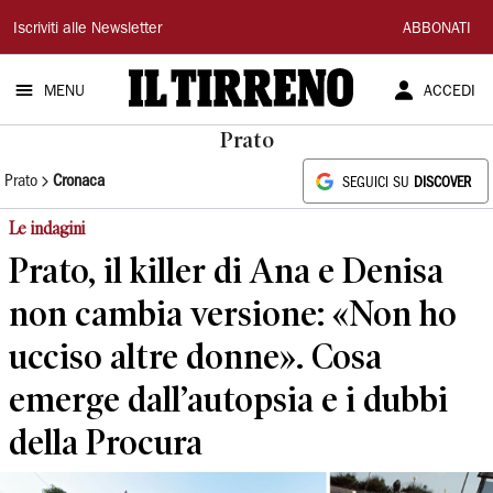
Il
Iscriviti alle Newsletter
ABBONATI
Tirreno
MENU
ACCEDI
Prato
Prato
Cronaca
SEGUICI SU
DISCOVER
Le indagini
Prato, il killer di Ana e Denisa
non cambia versione: «Non ho
ucciso altre donne». Cosa
emerge dall’autopsia e i dubbi
della Procura