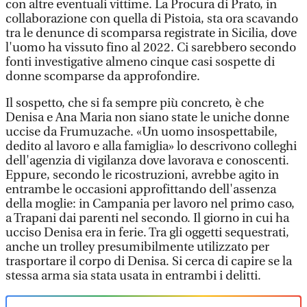
con altre eventuali vittime. La Procura di Prato, in
collaborazione con quella di Pistoia, sta ora scavando
tra le denunce di scomparsa registrate in Sicilia, dove
l'uomo ha vissuto fino al 2022. Ci sarebbero secondo
fonti investigative almeno cinque casi sospette di
donne scomparse da approfondire.
Il sospetto, che si fa sempre più concreto, è che
Denisa e Ana Maria non siano state le uniche donne
uccise da Frumuzache. «Un uomo insospettabile,
dedito al lavoro e alla famiglia» lo descrivono colleghi
dell'agenzia di vigilanza dove lavorava e conoscenti.
Eppure, secondo le ricostruzioni, avrebbe agito in
entrambe le occasioni approfittando dell'assenza
della moglie: in Campania per lavoro nel primo caso,
a Trapani dai parenti nel secondo. Il giorno in cui ha
ucciso Denisa era in ferie. Tra gli oggetti sequestrati,
anche un trolley presumibilmente utilizzato per
trasportare il corpo di Denisa. Si cerca di capire se la
stessa arma sia stata usata in entrambi i delitti.