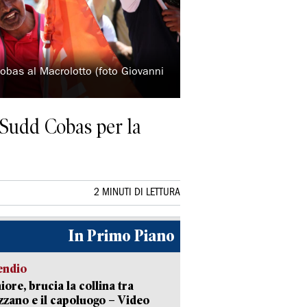
obas al Macrolotto (foto Giovanni
 Sudd Cobas per la
2 MINUTI DI LETTURA
In Primo Piano
endio
ore, brucia la collina tra
zano e il capoluogo – Video