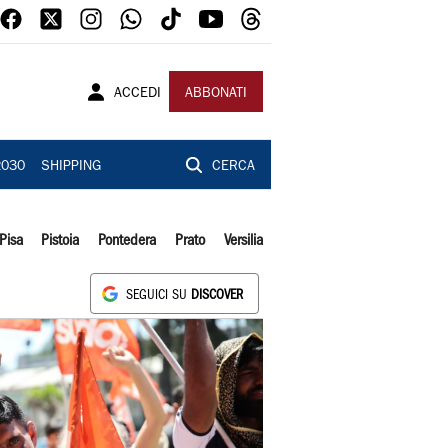
ACCEDI
ABBONATI
2030
SHIPPING
CERCA
Pisa
Pistoia
Pontedera
Prato
Versilia
SEGUICI SU
DISCOVER