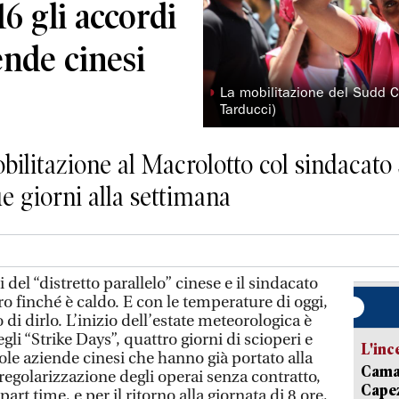
16 gli accordi
ende cinesi
◗
La mobilitazione del Sudd C
Tarducci)
obilitazione al Macrolotto col sindacato
ue giorni alla settimana
 del “distretto parallelo” cinese e il sindacato
o finché è caldo. E con le temperature di oggi,
o di dirlo. L’inizio dell’estate meteorologica è
gli “Strike Days”, quattro giorni di scioperi e
L'inc
cole aziende cinesi che hanno già portato alla
Camai
 regolarizzazione degli operai senza contratto,
Capez
art time, e per il ritorno alla giornata di 8 ore,