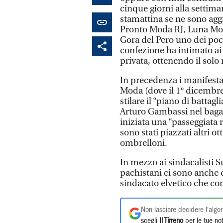
cinque giorni alla settiman
stamattina se ne sono agg
Pronto Moda RJ, Luna Moda
Gora del Pero uno dei pochi
confezione ha intimato ai
privata, ottenendo il solo 
In precedenza i manifestan
Moda (dove il 1° dicembre
stilare il “piano di battag
Arturo Gambassi nel bagag
iniziata una “passeggiata 
sono stati piazzati altri o
ombrelloni.
In mezzo ai sindacalisti 
pachistani ci sono anche d
sindacato elvetico che cond
Non lasciare decidere l'algor
scegli
Il Tirreno
per le tue not