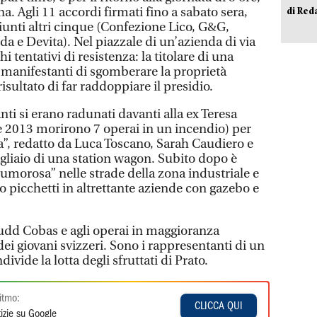
a. Agli 11 accordi firmati fino a sabato sera,
di Red
iunti altri cinque (Confezione Lico, G&G,
 e Devita). Nel piazzale di un’azienda di via
 tentativi di resistenza: la titolare di una
 manifestanti di sgomberare la proprietà
risultato di far raddoppiare il presidio.
ti si erano radunati davanti alla ex Teresa
 2013 morirono 7 operai in un incendio) per
lia”, redatto da Luca Toscano, Sarah Caudiero e
liaio di una station wagon. Subito dopo è
rumorosa” nelle strade della zona industriale e
tto picchetti in altrettante aziende con gazebo e
Sudd Cobas e agli operai in maggioranza
ei giovani svizzeri. Sono i rappresentanti di un
ivide la lotta degli sfruttati di Prato.
itmo:
CLICCA QUI
izie su Google