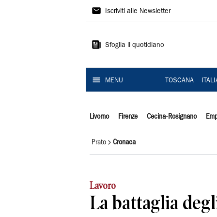
Il
Iscriviti alle Newsletter
Tirreno
Sfoglia il quotidiano
MENU
TOSCANA
ITAL
Livorno
Firenze
Cecina-Rosignano
Emp
Prato
Cronaca
Lavoro
La battaglia degli