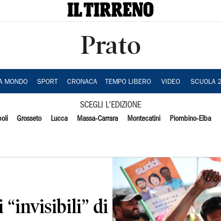
Prato
IA MONDO
SPORT
CRONACA
TEMPO LIBERO
VIDEO
SCUOLA 
SCEGLI L'EDIZIONE
oli
Grosseto
Lucca
Massa-Carrara
Montecatini
Piombino-Elba
 “invisibili” di