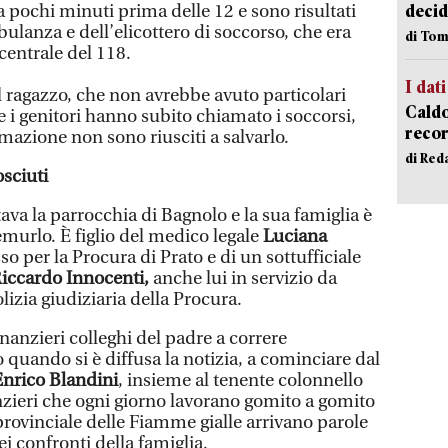
 pochi minuti prima delle 12 e sono risultati
decid
bulanza e dell’elicottero di soccorso, che era
di Tom
 centrale del 118.
I dati
l ragazzo, che non avrebbe avuto particolari
Caldo
 e i genitori hanno subito chiamato i soccorsi,
recor
nimazione non sono riusciti a salvarlo.
di Red
osciuti
va la parrocchia di Bagnolo e la sua famiglia è
urlo. È figlio del medico legale
Luciana
so per la Procura di Prato e di un sottufficiale
iccardo Innocenti,
anche lui in servizio da
izia giudiziaria della Procura.
 finanzieri colleghi del padre a correre
 quando si è diffusa la notizia, a cominciare dal
Enrico Blandini
, insieme al tenente colonnello
nzieri che ogni giorno lavorano gomito a gomito
ovinciale delle Fiamme gialle arrivano parole
ei confronti della famiglia.