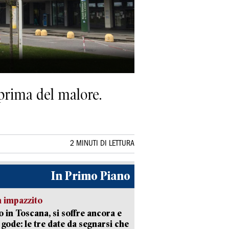
 prima del malore.
2 MINUTI DI LETTURA
In Primo Piano
 impazzito
 in Toscana, si soffre ancora e
i gode: le tre date da segnarsi che