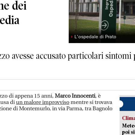
rme dei
gedia
◗
L'ospedale di Prato
zzo avesse accusato particolari sintomi
zzo di appena 15 anni,
Marco Innocenti
, è
ausa di
un malore improvviso
mentre si trovava
azione di Montemurlo, in via Parma, tra Bagnolo
Clima
Meteo
poi s