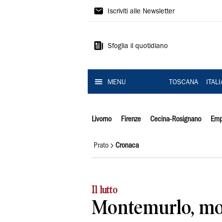
Il
Iscriviti alle Newsletter
Tirreno
Sfoglia il quotidiano
MENU
TOSCANA
ITAL
Livorno
Firenze
Cecina-Rosignano
Emp
Prato
Cronaca
Il lutto
Montemurlo, mor