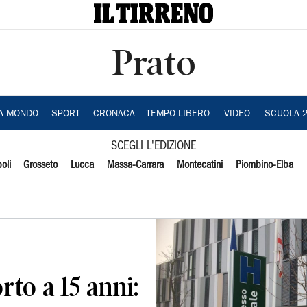
Prato
IA MONDO
SPORT
CRONACA
TEMPO LIBERO
VIDEO
SCUOLA 
SCEGLI L'EDIZIONE
oli
Grosseto
Lucca
Massa-Carrara
Montecatini
Piombino-Elba
to a 15 anni: