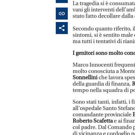
La tragedia si è consumata
vani gli interventi dell’am
stato fatto decollare dalla
Secondo quanto riferito, i
sintomi, si è sentito male
ma tutti i tentativi di ria
I genitori sono molto con
Marco Innocenti frequenta
molto conosciuta a Montem
Sonnellini
che lavora spes
della guardia di finanza,
R
tempo nella squadra di pol
Sono stati tanti, infatti, i
all’ospedale Santo Stefano
comandante provinciale
Roberto Scafetta
e ai fina
col padre. Dal Comando pr
di vicinanza e cordoglio n