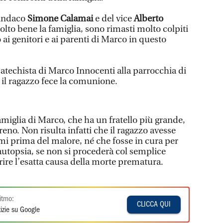
sindaco
Simone Calamai
e del vice
Alberto
lto bene la famiglia, sono rimasti molto colpiti
o ai genitori e ai parenti di Marco in questo
 catechista di Marco Innocenti alla parrocchia di
il ragazzo fece la comunione.
famiglia di Marco, che ha un fratello più grande,
eno. Non risulta infatti che il ragazzo avesse
mi prima del malore, né che fosse in cura per
autopsia, se non si procederà col semplice
rire l’esatta causa della morte prematura.
itmo:
CLICCA QUI
izie su Google