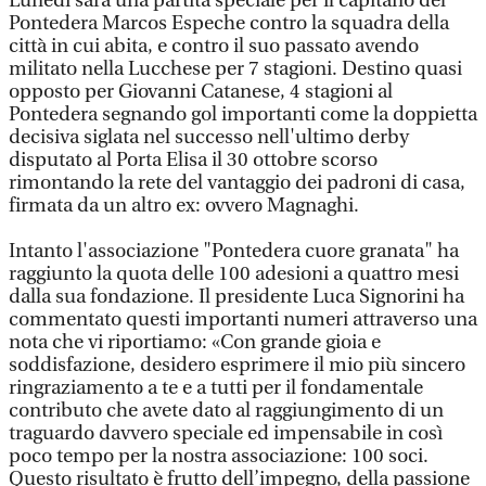
Lunedì sarà una partita speciale per il capitano del
Pontedera Marcos Espeche contro la squadra della
città in cui abita, e contro il suo passato avendo
militato nella Lucchese per 7 stagioni. Destino quasi
opposto per Giovanni Catanese, 4 stagioni al
Pontedera segnando gol importanti come la doppietta
decisiva siglata nel successo nell'ultimo derby
disputato al Porta Elisa il 30 ottobre scorso
rimontando la rete del vantaggio dei padroni di casa,
firmata da un altro ex: ovvero Magnaghi.
Intanto l'associazione "Pontedera cuore granata" ha
raggiunto la quota delle 100 adesioni a quattro mesi
dalla sua fondazione. Il presidente Luca Signorini ha
commentato questi importanti numeri attraverso una
nota che vi riportiamo: «Con grande gioia e
soddisfazione, desidero esprimere il mio più sincero
ringraziamento a te e a tutti per il fondamentale
contributo che avete dato al raggiungimento di un
traguardo davvero speciale ed impensabile in così
poco tempo per la nostra associazione: 100 soci.
Questo risultato è frutto dell’impegno, della passione