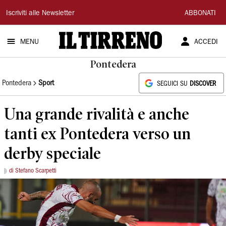
Il
Iscriviti alle Newsletter
ABBONATI
Tirreno
MENU
ACCEDI
Pontedera
Pontedera
Sport
SEGUICI SU
DISCOVER
Una grande rivalità e anche
tanti ex Pontedera verso un
derby speciale
di Stefano Scarpetti