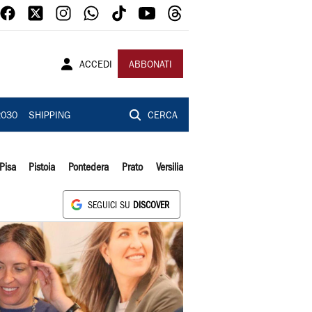
ACCEDI
ABBONATI
2030
SHIPPING
CERCA
Pisa
Pistoia
Pontedera
Prato
Versilia
SEGUICI SU
DISCOVER