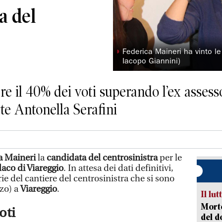
a del
◗
Federica Maineri ha vinto le
Iacopo Giannini)
re il 40% dei voti superando l’ex asses
arte Antonella Serafini
a Maineri
la
candidata del centrosinistra
per le
daco di Viareggio
. In attesa dei dati definitivi,
ie del cantiere del centrosinistra che si sono
zo) a
Viareggio
.
Il lut
Morto
oti
del d