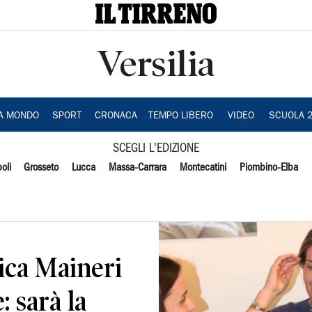
Versilia
IA MONDO
SPORT
CRONACA
TEMPO LIBERO
VIDEO
SCUOLA 
SCEGLI L'EDIZIONE
oli
Grosseto
Lucca
Massa-Carrara
Montecatini
Piombino-Elba
ica Maineri
: sarà la