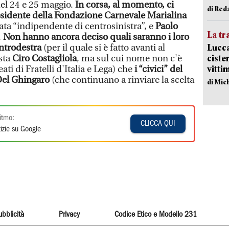
el 24 e 25 maggio.
In corsa, al momento, ci
di Red
residente della Fondazione Carnevale Marialina
rata “indipendente di centrosinistra”, e
Paolo
La tr
.
Non hanno ancora deciso quali saranno i loro
Lucca
entrodestra
(per il quale si è fatto avanti al
ciste
sta
Ciro Costagliola
, ma sul cui nome non c'è
vitti
ati di Fratelli d'Italia e Lega) che
i “civici” del
Del Ghingaro
(che continuano a rinviare la scelta
di Mic
itmo:
CLICCA QUI
izie su Google
ubblicità
Privacy
Codice Etico e Modello 231