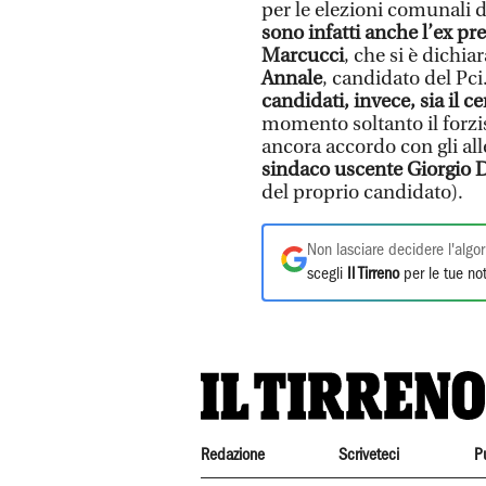
per le elezioni comunali d
sono infatti anche l’ex p
Marcucci
, che si è dichia
Annale
, candidato del Pci
candidati, invece, sia il c
momento soltanto il forzi
ancora accordo con gli alle
sindaco uscente Giorgio 
del proprio candidato).
Non lasciare decidere l'algor
scegli
Il Tirreno
per le tue not
Redazione
Scriveteci
P