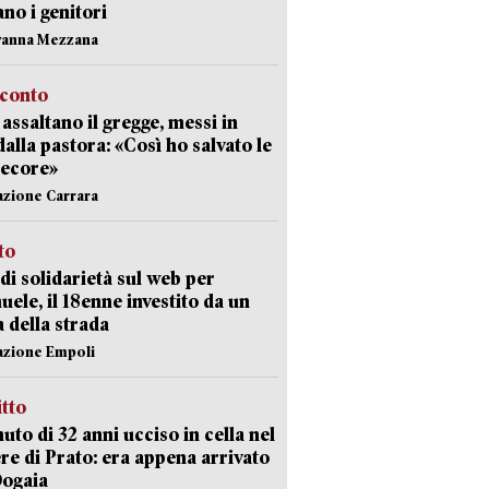
ano i genitori
vanna Mezzana
cconto
i assaltano il gregge, messi in
dalla pastora: «Così ho salvato le
pecore»
azione Carrara
sto
di solidarietà sul web per
ele, il 18enne investito da un
a della strada
azione Empoli
itto
uto di 32 anni ucciso in cella nel
re di Prato: era appena arrivato
Dogaia