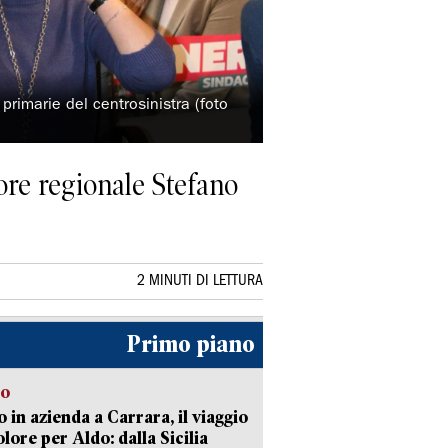
 primarie del centrosinistra (foto
sore regionale Stefano
2 MINUTI DI LETTURA
Primo piano
to
 in azienda a Carrara, il viaggio
olore per Aldo: dalla Sicilia