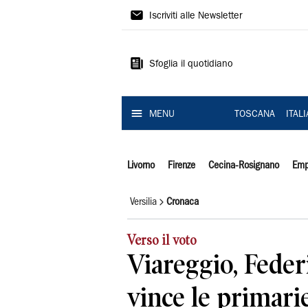
Il
Iscriviti alle Newsletter
Tirreno
Sfoglia il quotidiano
MENU
TOSCANA
ITAL
Livorno
Firenze
Cecina-Rosignano
Emp
Versilia
Cronaca
Verso il voto
Viareggio, Feder
vince le primarie