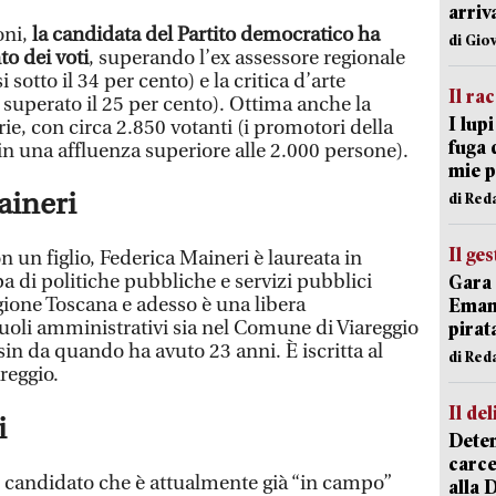
arriv
oni,
la candidata del Partito democratico ha
di Gio
to dei voti
, superando l’ex assessore regionale
 sotto il 34 per cento) e la critica d’arte
Il ra
 superato il 25 per cento). Ottima anche la
I lup
ie, con circa 2.850 votanti (i promotori della
fuga 
n una affluenza superiore alle 2.000 persone).
mie 
aineri
di Red
Il ge
n un figlio, Federica Maineri è laureata in
a di politiche pubbliche e servizi pubblici
Gara 
egione Toscana e adesso è una libera
Emanu
ruoli amministrativi sia nel Comune di Viareggio
pirat
sin da quando ha avuto 23 anni. È iscritta al
di Red
reggio.
Il del
ti
Deten
carce
zo candidato che è attualmente già “in campo”
alla 