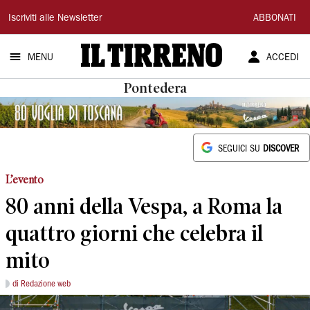
Il
Iscriviti alle Newsletter
ABBONATI
Tirreno
MENU
ACCEDI
Pontedera
SEGUICI SU
DISCOVER
L’evento
80 anni della Vespa, a Roma la
quattro giorni che celebra il
mito
di Redazione web