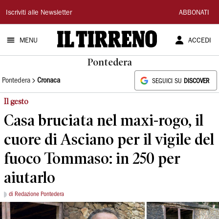
Il
Iscriviti alle Newsletter
ABBONATI
Tirreno
MENU
ACCEDI
Pontedera
Pontedera
Cronaca
SEGUICI SU
DISCOVER
Il gesto
Casa bruciata nel maxi-rogo, il
cuore di Asciano per il vigile del
fuoco Tommaso: in 250 per
aiutarlo
di Redazione Pontedera