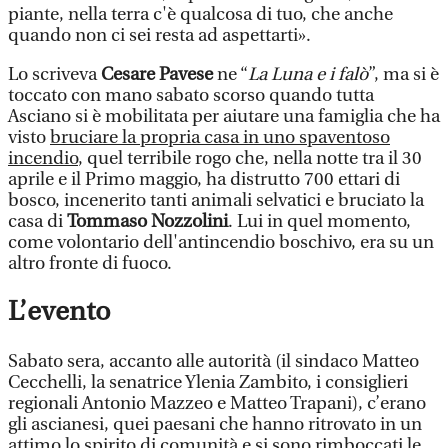
piante, nella terra c'è qualcosa di tuo, che anche
quando non ci sei resta ad aspettarti».
Lo scriveva
Cesare Pavese
ne “
La Luna e i falò
”, ma si è
toccato con mano sabato scorso quando tutta
Asciano si è mobilitata per aiutare una famiglia che ha
visto
bruciare la propria casa in uno spaventoso
incendio
, quel terribile rogo che, nella notte tra il 30
aprile e il Primo maggio, ha distrutto 700 ettari di
bosco, incenerito tanti animali selvatici e bruciato la
casa di
Tommaso Nozzolini
. Lui in quel momento,
come volontario dell'antincendio boschivo, era su un
altro fronte di fuoco.
L’evento
Sabato sera, accanto alle autorità (il sindaco Matteo
Cecchelli, la senatrice Ylenia Zambito, i consiglieri
regionali Antonio Mazzeo e Matteo Trapani), c’erano
gli ascianesi, quei paesani che hanno ritrovato in un
attimo lo spirito di comunità e si sono rimboccati le