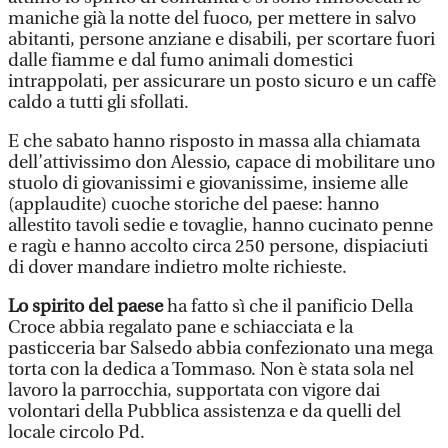
maniche già la notte del fuoco, per mettere in salvo
abitanti, persone anziane e disabili, per scortare fuori
dalle fiamme e dal fumo animali domestici
intrappolati, per assicurare un posto sicuro e un caffè
caldo a tutti gli sfollati.
E che sabato hanno risposto in massa alla chiamata
dell’attivissimo don Alessio, capace di mobilitare uno
stuolo di giovanissimi e giovanissime, insieme alle
(applaudite) cuoche storiche del paese: hanno
allestito tavoli sedie e tovaglie, hanno cucinato penne
e ragù e hanno accolto circa 250 persone, dispiaciuti
di dover mandare indietro molte richieste.
Lo spirito del paese
ha fatto sì che il panificio Della
Croce abbia regalato pane e schiacciata e la
pasticceria bar Salsedo abbia confezionato una mega
torta con la dedica a Tommaso. Non è stata sola nel
lavoro la parrocchia, supportata con vigore dai
volontari della Pubblica assistenza e da quelli del
locale circolo Pd.