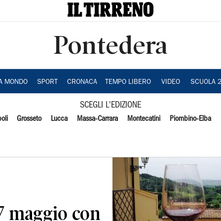
Pontedera
IA MONDO
SPORT
CRONACA
TEMPO LIBERO
VIDEO
SCUOLA 
SCEGLI L'EDIZIONE
oli
Grosseto
Lucca
Massa-Carrara
Montecatini
Piombino-Elba
17 maggio con