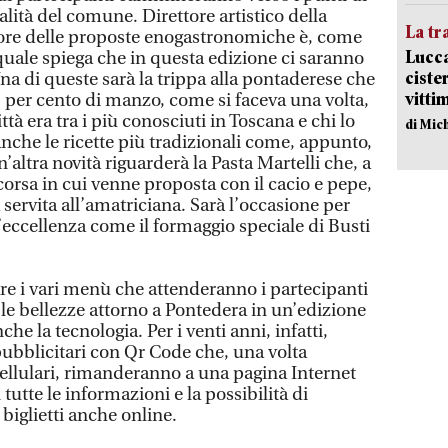
ocalità del comune. Direttore artistico della
La tr
ore delle proposte enogastronomiche è, come
Lucca
quale spiega che in questa edizione ci saranno
ciste
Una di queste sarà la trippa alla pontaderese che
vitti
0 per cento di manzo, come si faceva una volta,
tà era tra i più conosciuti in Toscana e chi lo
di Mic
nche le ricette più tradizionali come, appunto,
Un’altra novità riguarderà la Pasta Martelli che, a
corsa in cui venne proposta con il cacio e pepe,
 servita all’amatriciana. Sarà l’occasione per
’eccellenza come il formaggio speciale di Busti
e i vari menù che attenderanno i partecipanti
le bellezze attorno a Pontedera in un’edizione
e la tecnologia. Per i venti anni, infatti,
pubblicitari con Qr Code che, una volta
cellulari, rimanderanno a una pagina Internet
utte le informazioni e la possibilità di
 biglietti anche online.