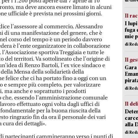
 per i 1.200 posti aperte dal 7 aprile al 10
onto, ma deve ancora essere limato in alcuni
ne ufficiale è prevista nei prossimi giorni.
Il ra
I lup
 dice l’assessore al commercio, Alessandro
fuga 
ni di una manifestazione del genere, che è
mie 
nel corso del tempo è un periodo davvero
di Red
dera è l’ente organizzatore in collaborazione
, l’Associazione sportiva Treggiaia e tutte le
o del territori. Va sottolineato che l’origine di
Il ge
n’idea di Renzo Bartoli, l’ex vice sindaco e
Gara 
della Mensa della solidarietà della
Emanu
e felice che ci ha portato fino a oggi con un
pirat
o e sempre più completo, per valorizzare
di Red
i, ma anche e soprattutto i prodotti
o che, essendo l’amministrazione comunale
Il del
l lavoro effettuato ogni volta dagli uffici di
 fondamentale per la buona riuscita della
Deten
to ringrazio fin da ora il personale dei vari
carce
a cura dei dettagli».
alla 
di Red
di partecipanti cammineranno verso i punti di