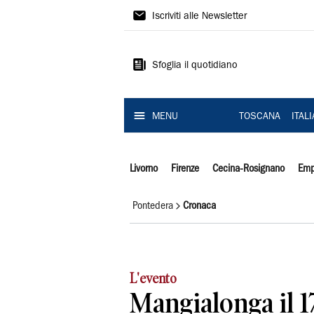
Il
Iscriviti alle Newsletter
Tirreno
Sfoglia il quotidiano
MENU
TOSCANA
ITAL
Livorno
Firenze
Cecina-Rosignano
Emp
Pontedera
Cronaca
L'evento
Mangialonga il 