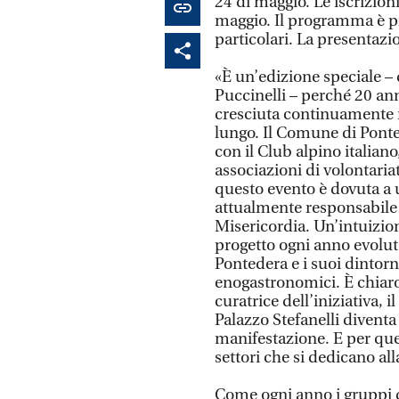
24 di maggio. Le iscrizioni
maggio. Il programma è pr
particolari. La presentazio
«È un’edizione speciale –
Puccinelli – perché 20 an
cresciuta continuamente 
lungo. Il Comune di Ponte
con il Club alpino italiano
associazioni di volontariat
questo evento è dovuta a u
attualmente responsabile 
Misericordia. Un’intuizion
progetto ogni anno evolut
Pontedera e i suoi dintorn
enogastronomici. È chiar
curatrice dell’iniziativa, i
Palazzo Stefanelli diventa
manifestazione. E per ques
settori che si dedicano all
Come ogni anno i gruppi 