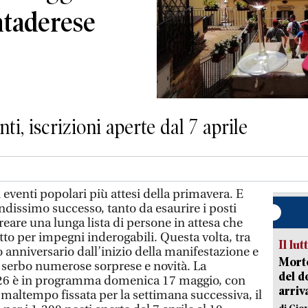
ntaderese
nti, iscrizioni aperte dal 7 aprile
 eventi popolari più attesi della primavera. E
ndissimo successo, tanto da esaurire i posti
creare una lunga lista di persone in attesa che
tto per impegni inderogabili. Questa volta, tra
Il lut
mo anniversario dall’inizio della manifestazione e
Morto
n serbo numerose sorprese e novità. La
del d
26 è in programma domenica 17 maggio, con
arriv
i maltempo fissata per la settimana successiva, il
di Gio