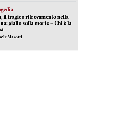
agedia
, il tragico ritrovamento nella
rna: giallo sulla morte – Chi è la
ma
hele Masotti