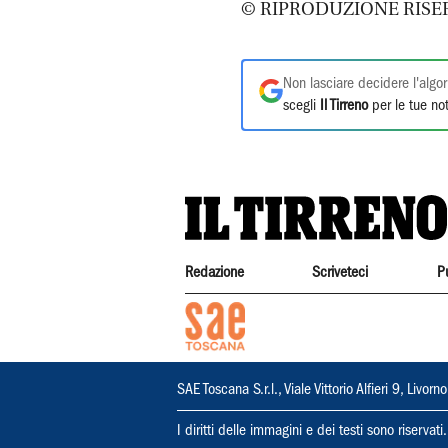
© RIPRODUZIONE RISE
Non lasciare decidere l'algor
scegli
Il Tirreno
per le tue not
Redazione
Scriveteci
P
SAE Toscana S.r.l., Viale Vittorio Alfieri 9, Li
I diritti delle immagini e dei testi sono riserva