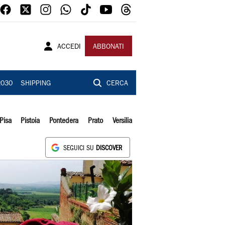
ACCEDI
ABBONATI
2030
SHIPPING
CERCA
Pisa
Pistoia
Pontedera
Prato
Versilia
SEGUICI SU
DISCOVER