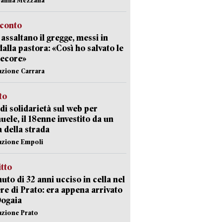
cconto
i assaltano il gregge, messi in
dalla pastora: «Così ho salvato le
pecore»
azione Carrara
sto
di solidarietà sul web per
ele, il 18enne investito da un
a della strada
azione Empoli
itto
uto di 32 anni ucciso in cella nel
re di Prato: era appena arrivato
Dogaia
azione Prato