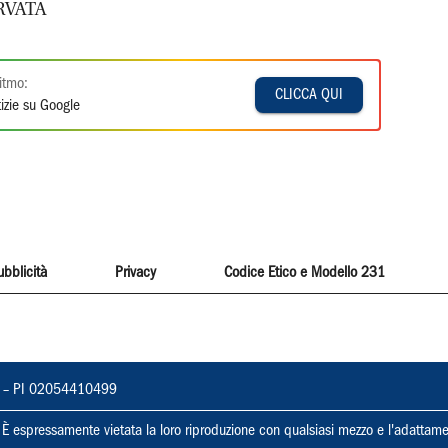
RVATA
itmo:
CLICCA QUI
izie su Google
ubblicità
Privacy
Codice Etico e Modello 231
vorno – PI 02054410499
ti. È espressamente vietata la loro riproduzione con qualsiasi mezzo e l'adattame