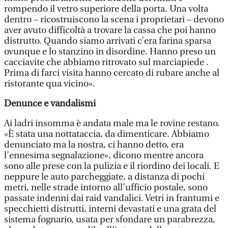
rompendo il vetro superiore della porta. Una volta
dentro – ricostruiscono la scena i proprietari – devono
aver avuto difficoltà a trovare la cassa che poi hanno
distrutto. Quando siamo arrivati c’era farina sparsa
ovunque e lo stanzino in disordine. Hanno preso un
cacciavite che abbiamo ritrovato sul marciapiede .
Prima di farci visita hanno cercato di rubare anche al
ristorante qua vicino».
Denunce e vandalismi
Ai ladri insomma è andata male ma le rovine restano.
«È stata una nottataccia, da dimenticare. Abbiamo
denunciato ma la nostra, ci hanno detto, era
l’ennesima segnalazione», dicono mentre ancora
sono alle prese con la pulizia e il riordino dei locali. E
neppure le auto parcheggiate, a distanza di pochi
metri, nelle strade intorno all’ufficio postale, sono
passate indenni dai raid vandalici. Vetri in frantumi e
specchietti distrutti, interni devastati e una grata del
sistema fognario, usata per sfondare un parabrezza,