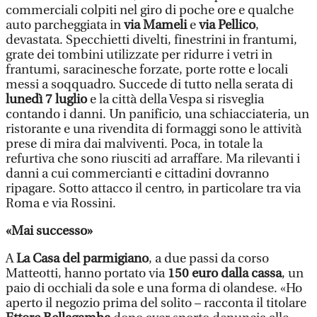
commerciali colpiti nel giro di poche ore e qualche
auto parcheggiata in
via Mameli
e
via Pellico
,
devastata. Specchietti divelti, finestrini in frantumi,
grate dei tombini utilizzate per ridurre i vetri in
frantumi, saracinesche forzate, porte rotte e locali
messi a soqquadro. Succede di tutto nella serata di
lunedì 7 luglio
e la città della Vespa si risveglia
contando i danni. Un panificio, una schiacciateria, un
ristorante e una rivendita di formaggi sono le attività
prese di mira dai malviventi. Poca, in totale la
refurtiva che sono riusciti ad arraffare. Ma rilevanti i
danni a cui commercianti e cittadini dovranno
ripagare. Sotto attacco il centro, in particolare tra via
Roma e via Rossini.
«Mai successo»
A
La Casa del parmigiano
, a due passi da corso
Matteotti, hanno portato via
150 euro dalla cassa
, un
paio di occhiali da sole e una forma di olandese. «Ho
aperto il negozio prima del solito – racconta il titolare