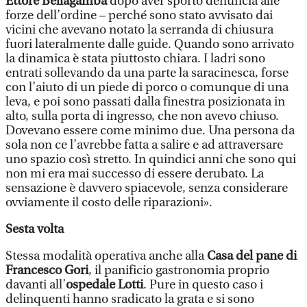
Ettore Bellagamba
dopo aver sporto denuncia alle
forze dell’ordine – perché sono stato avvisato dai
vicini che avevano notato la serranda di chiusura
fuori lateralmente dalle guide. Quando sono arrivato
la dinamica è stata piuttosto chiara. I ladri sono
entrati sollevando da una parte la saracinesca, forse
con l’aiuto di un piede di porco o comunque di una
leva, e poi sono passati dalla finestra posizionata in
alto, sulla porta di ingresso, che non avevo chiuso.
Dovevano essere come minimo due. Una persona da
sola non ce l’avrebbe fatta a salire e ad attraversare
uno spazio così stretto. In quindici anni che sono qui
non mi era mai successo di essere derubato. La
sensazione è davvero spiacevole, senza considerare
ovviamente il costo delle riparazioni».
Sesta volta
Stessa modalità operativa anche alla
Casa del pane di
Francesco Gori
, il panificio gastronomia proprio
davanti all’
ospedale Lotti
. Pure in questo caso i
delinquenti hanno sradicato la grata e si sono