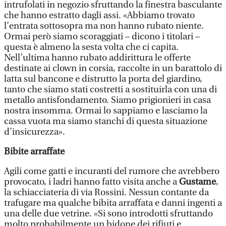
intrufolati in negozio sfruttando la finestra basculante
che hanno estratto dagli assi. «Abbiamo trovato
l’entrata sottosopra ma non hanno rubato niente.
Ormai però siamo scoraggiati – dicono i titolari –
questa è almeno la sesta volta che ci capita.
Nell’ultima hanno rubato addirittura le offerte
destinate ai clown in corsia, raccolte in un barattolo di
latta sul bancone e distrutto la porta del giardino,
tanto che siamo stati costretti a sostituirla con una di
metallo antisfondamento. Siamo prigionieri in casa
nostra insomma. Ormai lo sappiamo e lasciamo la
cassa vuota ma siamo stanchi di questa situazione
d’insicurezza».
Bibite arraffate
Agili come gatti e incuranti del rumore che avrebbero
provocato, i ladri hanno fatto visita anche a
Gustame
,
la schiacciateria di via Rossini. Nessun contante da
trafugare ma qualche bibita arraffata e danni ingenti a
una delle due vetrine. «Si sono introdotti sfruttando
molto probabilmente un bidone dei rifiuti e