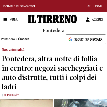
Il
Iscriviti alle Newsletter
ABBONATI
Tirreno
MENU
ACCEDI
Pontedera
Pontedera
Cronaca
SEGUICI SU
DISCOVER
Sos criminalità
Pontedera, altra notte di follia
in centro: negozi saccheggiati e
auto distrutte, tutti i colpi dei
ladri
di Paola Silvi