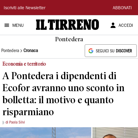
Il
Iscriviti alle Newsletter
ABBONATI
Tirreno
MENU
ACCEDI
Pontedera
Pontedera
Cronaca
SEGUICI SU
DISCOVER
Economia e territorio
A Pontedera i dipendenti di
Ecofor avranno uno sconto in
bolletta: il motivo e quanto
risparmiano
di Paola Silvi