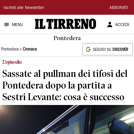
Il
Iscriviti alle Newsletter
ABBONATI
Tirreno
MENU
ACCEDI
Pontedera
Pontedera
Cronaca
SEGUICI SU
DISCOVER
L’episodio
Sassate al pullman dei tifosi del
Pontedera dopo la partita a
Sestri Levante: cosa è successo