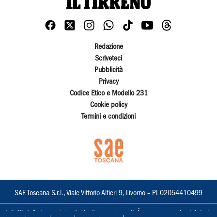
Redazione
Scriveteci
Pubblicità
Privacy
Codice Etico e Modello 231
Cookie policy
Termini e condizioni
SAE Toscana S.r.l., Viale Vittorio Alfieri 9, Livorno – PI 02054410499
I diritti delle immagini e dei testi sono riservati. È espressamente vietata la