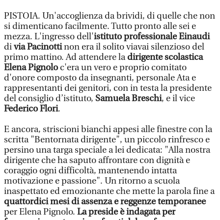
PISTOIA. Un'accoglienza da brividi, di quelle che non
si dimenticano facilmente. Tutto pronto alle sei e
mezza. L'ingresso dell'
istituto professionale Einaudi
di
via Pacinotti
non era il solito viavai silenzioso del
primo mattino. Ad attendere la
dirigente scolastica
Elena Pignolo
c'era un vero e proprio comitato
d'onore composto da insegnanti, personale Ata e
rappresentanti dei genitori, con in testa la presidente
del consiglio d’istituto,
Samuela Breschi
, e il vice
Federico Flori
.
E ancora, striscioni bianchi appesi alle finestre con la
scritta "Bentornata dirigente", un piccolo rinfresco e
persino una targa speciale a lei dedicata: "Alla nostra
dirigente che ha saputo affrontare con dignità e
coraggio ogni difficoltà, mantenendo intatta
motivazione e passione". Un ritorno a scuola
inaspettato ed emozionante che mette la parola fine a
quattordici mesi di assenza e reggenze temporanee
per Elena Pignolo.
La preside è indagata per