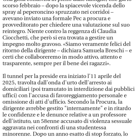
scorso febbraio – dopo la spiacevole vicenda dello
spray al peperoncino spruzzato nei corridoi –
avevano inviato una formale Pec a procura e
provveditorato per chiedere una valutazione sul suo
reintegro. Niente contro la reggenza di Claudia
Ciocchetti, che però si era trovata a gestire un
impegno molto gravoso. «Siamo veramente felici del
ritorno della dirigente – dichiara Samuela Breschi – e
certi che collaboreremo in modo attivo, attento e
trasparente, sempre per il bene dei ragazzi».
Il tunnel per la preside era iniziato l'11 aprile del
2025, travolta dall'onda d'urto dell'arresto ai
domiciliari (poi tramutato in interdizione dai pubblici
uffici) con l'accusa di favoreggiamento personale e
omissione di atti d'ufficio. Secondo la Procura, la
dirigente avrebbe gestito "internamente" e in ritardo
le confidenze e le denunce relative a un professore
dell'istituto, un 58enne accusato di violenza sessuale
aggravata nei confronti di una studentessa
minorenne. Dopo un anno esatto di stop forzato, lo