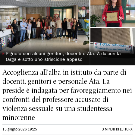
◗
Pignolo con alcuni genitori, docenti e Ata. A dx con la
targa e sotto uno striscione appeso
Accoglienza all'alba in istituto da parte di
docenti, genitori e personale Ata. La
preside è indagata per favoreggiamento nei
confronti del professore accusato di
violenza sessuale su una studentessa
minorenne
15 giugno 2026 19:25
3 MINUTI DI LETTURA