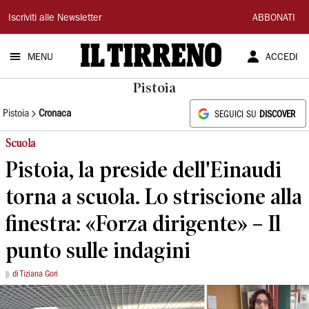
Il
Iscriviti alle Newsletter
ABBONATI
Tirreno
MENU
ACCEDI
Pistoia
Pistoia
Cronaca
SEGUICI SU
DISCOVER
Scuola
Pistoia, la preside dell'Einaudi
torna a scuola. Lo striscione alla
finestra: «Forza dirigente» – Il
punto sulle indagini
di Tiziana Gori