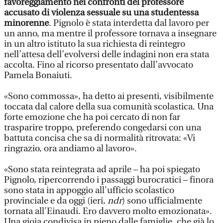
favoreggiamento nei confronti del professore
accusato di violenza sessuale su una studentessa
minorenne
. Pignolo è stata interdetta dal lavoro per
un anno, ma mentre il professore tornava a insegnare
in un altro istituto la sua richiesta di reintegro
nell’attesa dell’evolversi delle indagini non era stata
accolta. Fino al ricorso presentato dall’avvocato
Pamela Bonaiuti.
«Sono commossa», ha detto ai presenti, visibilmente
toccata dal calore della sua comunità scolastica. Una
forte emozione che ha poi cercato di non far
trasparire troppo, preferendo congedarsi con una
battuta concisa che sa di normalità ritrovata: «Vi
ringrazio, ora andiamo al lavoro».
«Sono stata reintegrata ad aprile – ha poi spiegato
Pignolo, ripercorrendo i passaggi burocratici – finora
sono stata in appoggio all'ufficio scolastico
provinciale e da oggi (ieri,
ndr
) sono ufficialmente
tornata all'Einaudi. Ero davvero molto emozionata».
Una gioia condivisa in pieno dalle famiglie, che già lo