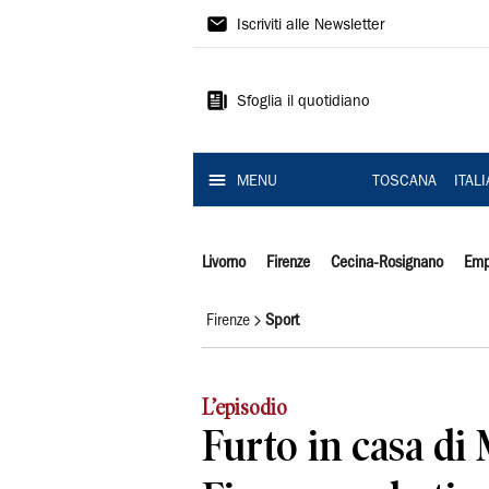
Il
Iscriviti alle Newsletter
Tirreno
Sfoglia il quotidiano
MENU
TOSCANA
ITAL
Livorno
Firenze
Cecina-Rosignano
Emp
Firenze
Sport
L’episodio
Furto in casa di