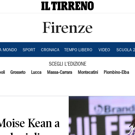
Firenze
IA MONDO
SPORT
CRONACA
TEMPO LIBERO
VIDEO
SCUOLA 
SCEGLI L'EDIZIONE
oli
Grosseto
Lucca
Massa-Carrara
Montecatini
Piombino-Elba
 Moise Kean a