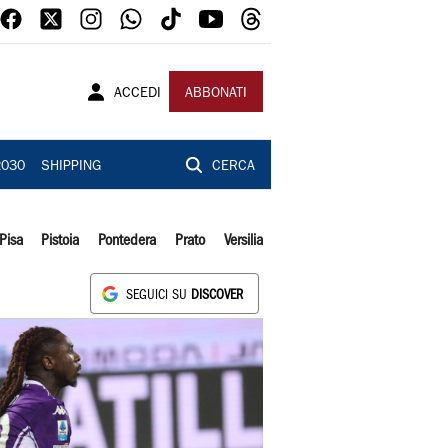
ACCEDI
ABBONATI
2030
SHIPPING
CERCA
Pisa
Pistoia
Pontedera
Prato
Versilia
SEGUICI SU
DISCOVER