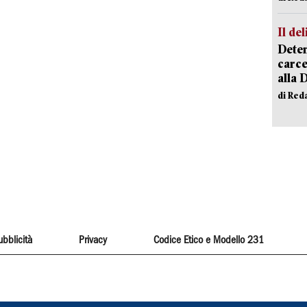
Il del
Deten
carce
alla 
di Red
ubblicità
Privacy
Codice Etico e Modello 231