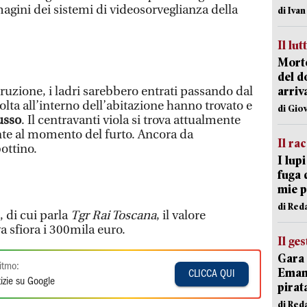
agini dei sistemi di videosorveglianza della
di Iva
Il lut
Morto
del d
uzione, i ladri sarebbero entrati passando dal
arriv
volta all’interno dell’abitazione hanno trovato e
di Gio
lusso
. Il centravanti viola si trova attualmente
ente al momento del furto. Ancora da
Il ra
bottino.
I lup
fuga 
mie 
di Red
 di cui parla
Tgr Rai Toscana
, il valore
a sfiora i 300mila euro.
Il ge
Gara 
itmo:
Emanu
CLICCA QUI
izie su Google
pirat
di Red