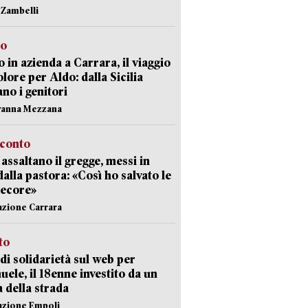
n Zambelli
to
 in azienda a Carrara, il viaggio
olore per Aldo: dalla Sicilia
ano i genitori
vanna Mezzana
cconto
i assaltano il gregge, messi in
dalla pastora: «Così ho salvato le
pecore»
azione Carrara
sto
di solidarietà sul web per
ele, il 18enne investito da un
a della strada
azione Empoli