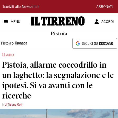
Il
Iscriviti alle Newsletter
ABBONATI
Tirreno
MENU
ACCEDI
Pistoia
Pistoia
Cronaca
SEGUICI SU
DISCOVER
Il caso
Pistoia, allarme coccodrillo in
un laghetto: la segnalazione e le
ipotesi. Si va avanti con le
ricerche
di Tiziana Gori