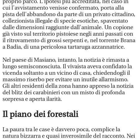
proprio parco. L'ipotesi più accreditata, nel caso in
cui l'avvistamento venisse confermato, porta alla
pista dell'abbandono da parte di un privato cittadino,
collezionista illegale di specie esotiche, spaventato
dalle dimensioni raggiunte dall'animale. Un copione
già visto sul territorio pistoiese negli anni passati con
il ritrovamento di grossi serpenti e, nel torrente Brana
a Badia, di una pericolosa tartaruga azzannatrice.
Nel paese di Masiano, intanto, la notizia è rimasta a
lungo semisconosciuta. Il vivaista aveva confidato la
vicenda soltanto a un vicino di casa, chiedendogli il
massimo riserbo per evitare un inutile allarmismo.
Gli altri residenti della zona hanno appreso la notizia
del blitz dei carabinieri con un misto di profonda
sorpresa e aperta ilarità.
Il piano dei forestali
La paura tra le case è davvero poca, complice la
natura bizzarra e quasi inverosimile del racconto. Nei