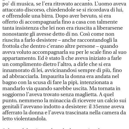
po’ di musica, se l’era ritrovato accanto. L’uomo aveva
attaccato discorso, chiedendole se si ricordava di lui,
e offrendole una birra. Dopo aver bevuto, si era
offerto di accompagnarla fino a casa con talmente
tanta insistenza che lei non era riuscita a liberarsene
nonostante gli avesse detto di no. Così come non
riuscita a farlo desistere – anche raccontandogli la
frottola che dentro c’erano altre persone – quando
aveva voluto accompagnarla su per le scale fino al suo
appartamento. Ed è stato lì che aveva iniziato a farle
un complimento dietro l’altro, a dirle che si era
innamorato di lei, avvicinandosi sempre di più, fino
ad abbracciarla. Impaurita la donna era andata nel
bagno con la scusa di fare la pipì, intenzionata a
mandarlo via quando sarebbe uscita. Ma tornata in
soggiorno l’aveva trovato senza maglietta. A quel
punto, nemmeno la minaccia di ricevere un calcio sui
genitali l’avevano indotto a desistere: il 35enne aveva
afferrato la donna e l’aveva trascinata nella camera da
letto violentandola.