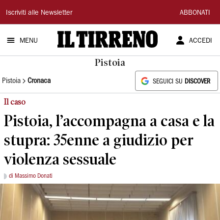
Il
Iscriviti alle Newsletter
ABBONATI
Tirreno
MENU
ACCEDI
Pistoia
Pistoia
Cronaca
SEGUICI SU
DISCOVER
Il caso
Pistoia, l’accompagna a casa e la
stupra: 35enne a giudizio per
violenza sessuale
di Massimo Donati