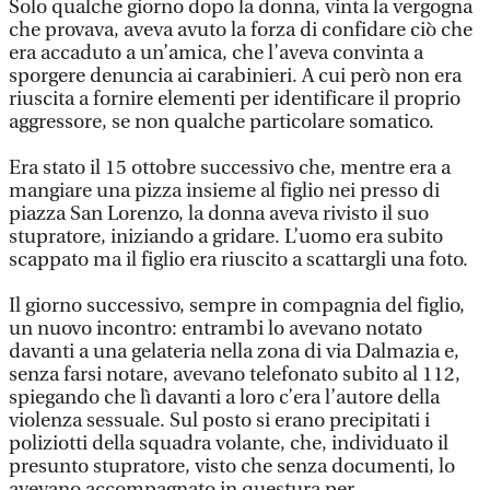
Solo qualche giorno dopo la donna, vinta la vergogna
che provava, aveva avuto la forza di confidare ciò che
era accaduto a un’amica, che l’aveva convinta a
sporgere denuncia ai carabinieri. A cui però non era
riuscita a fornire elementi per identificare il proprio
aggressore, se non qualche particolare somatico.
Era stato il 15 ottobre successivo che, mentre era a
mangiare una pizza insieme al figlio nei presso di
piazza San Lorenzo, la donna aveva rivisto il suo
stupratore, iniziando a gridare. L’uomo era subito
scappato ma il figlio era riuscito a scattargli una foto.
Il giorno successivo, sempre in compagnia del figlio,
un nuovo incontro: entrambi lo avevano notato
davanti a una gelateria nella zona di via Dalmazia e,
senza farsi notare, avevano telefonato subito al 112,
spiegando che lì davanti a loro c’era l’autore della
violenza sessuale. Sul posto si erano precipitati i
poliziotti della squadra volante, che, individuato il
presunto stupratore, visto che senza documenti, lo
avevano accompagnato in questura per