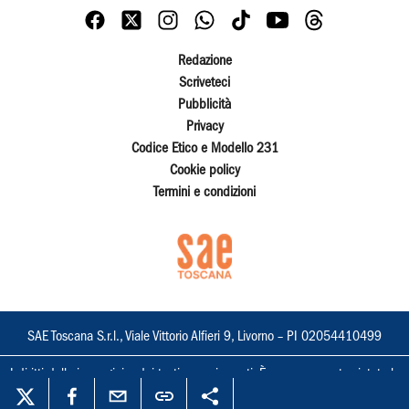
Redazione
Scriveteci
Pubblicità
Privacy
Codice Etico e Modello 231
Cookie policy
Termini e condizioni
SAE Toscana S.r.l., Viale Vittorio Alfieri 9, Livorno – PI 02054410499
I diritti delle immagini e dei testi sono riservati. È espressamente vietata la
loro riproduzione con qualsiasi mezzo e l'adattamento totale o parziale.