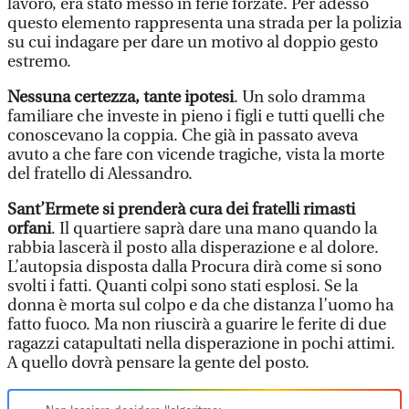
lavoro, era stato messo in ferie forzate. Per adesso
questo elemento rappresenta una strada per la polizia
su cui indagare per dare un motivo al doppio gesto
estremo.
Nessuna certezza, tante ipotesi
. Un solo dramma
familiare che investe in pieno i figli e tutti quelli che
conoscevano la coppia. Che già in passato aveva
avuto a che fare con vicende tragiche, vista la morte
del fratello di Alessandro.
Sant’Ermete si prenderà cura dei fratelli rimasti
orfani
. Il quartiere saprà dare una mano quando la
rabbia lascerà il posto alla disperazione e al dolore.
L’autopsia disposta dalla Procura dirà come si sono
svolti i fatti. Quanti colpi sono stati esplosi. Se la
donna è morta sul colpo e da che distanza l’uomo ha
fatto fuoco. Ma non riuscirà a guarire le ferite di due
ragazzi catapultati nella disperazione in pochi attimi.
A quello dovrà pensare la gente del posto.