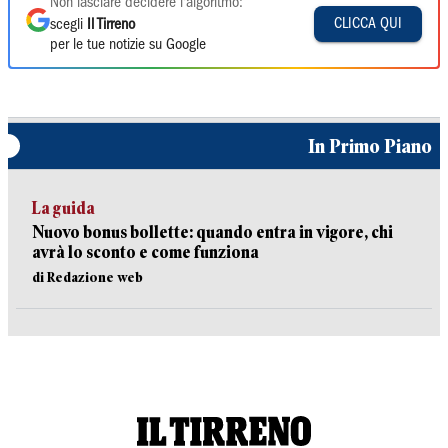
Non lasciare decidere l'algoritmo:
CLICCA QUI
scegli
Il Tirreno
per le tue notizie su Google
In Primo Piano
La guida
Nuovo bonus bollette: quando entra in vigore, chi
avrà lo sconto e come funziona
di Redazione web