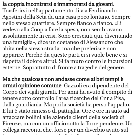
la coppia incontrarsi e innamorarsi da giovani
.
Trasferirsi nell’appartamento di via Ferdinando
Agostini della Seta da una casa poco lontano. Sempre
nello stesso quartiere. Sempre fianco a fianco. «Li
vedevo alla Coop a fare la spesa, non sembravano
assolutamente in crisi. Sono cresciuti qui, diventando
una famiglia», dice un coetaneo di Alessandro che
abita nella stessa strada, ma che preferisce non
apparire. Perché da queste parti ci si vuole bene e si
rispetta il dolore altrui. Si fa muro contro le incursioni
esterne. Soprattutto di fronte a tragedie del genere.
Ma che qualcosa non andasse come ai bei tempi è
ormai opinione comune
. Gazzoli era dipendente del
Corpo dei vigili giurati. Per anni ha avuto il compito di
tenere sotto controllo l’area ricerche del Cnr a Pisa,
dalla guardiania. Ma poi la società ha perso l’appalto.
E lui è stato rimesso di pattuglia. Ore e ore in auto ad
attaccare bollini alle aziende clienti della società di
Firenze, ma con un ufficio sotto la Torre pendente. Un
collega racconta che, forse per un diverbio avuto sul