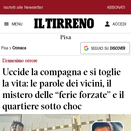
Il
Iscriviti alle Newsletter
ABBONATI
Tirreno
MENU
ACCEDI
Pisa
Pisa
Cronaca
SEGUICI SU
DISCOVER
L’ennesimo orrore
Uccide la compagna e si toglie
la vita: le parole dei vicini, il
mistero delle “ferie forzate” e il
quartiere sotto choc