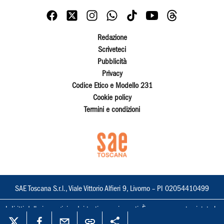
Redazione
Scriveteci
Pubblicità
Privacy
Codice Etico e Modello 231
Cookie policy
Termini e condizioni
SAE Toscana S.r.l., Viale Vittorio Alfieri 9, Livorno – PI 02054410499
I diritti delle immagini e dei testi sono riservati. È espressamente vietata la
loro riproduzione con qualsiasi mezzo e l'adattamento totale o parziale.