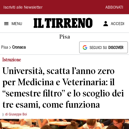
Il
Iscriviti alle Newsletter
ABBONATI
Tirreno
MENU
ACCEDI
Pisa
Pisa
Cronaca
SEGUICI SU
DISCOVER
Istruzione
Università, scatta l’anno zero
per Medicina e Veterinaria: il
“semestre filtro” e lo scoglio dei
tre esami, come funziona
di Giuseppe Boi