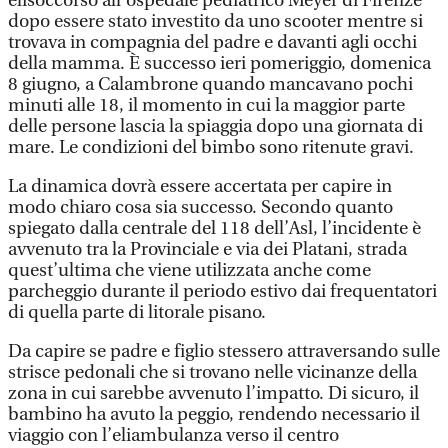
elisoccorso all’ospedale pediatrico Meyer di Firenze
dopo essere stato investito da uno scooter mentre si
trovava in compagnia del padre e davanti agli occhi
della mamma. È successo ieri pomeriggio, domenica
8 giugno, a Calambrone quando mancavano pochi
minuti alle 18, il momento in cui la maggior parte
delle persone lascia la spiaggia dopo una giornata di
mare. Le condizioni del bimbo sono ritenute gravi.
La dinamica dovrà essere accertata per capire in
modo chiaro cosa sia successo. Secondo quanto
spiegato dalla centrale del 118 dell’Asl, l’incidente è
avvenuto tra la Provinciale e via dei Platani, strada
quest’ultima che viene utilizzata anche come
parcheggio durante il periodo estivo dai frequentatori
di quella parte di litorale pisano.
Da capire se padre e figlio stessero attraversando sulle
strisce pedonali che si trovano nelle vicinanze della
zona in cui sarebbe avvenuto l’impatto. Di sicuro, il
bambino ha avuto la peggio, rendendo necessario il
viaggio con l’eliambulanza verso il centro