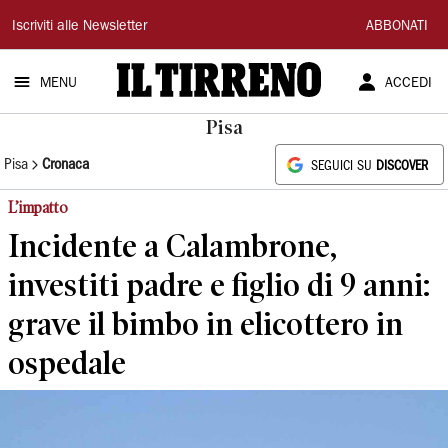
Il
Iscriviti alle Newsletter
ABBONATI
Tirreno
MENU
ACCEDI
Pisa
Pisa
Cronaca
SEGUICI SU
DISCOVER
L’impatto
Incidente a Calambrone,
investiti padre e figlio di 9 anni:
grave il bimbo in elicottero in
ospedale