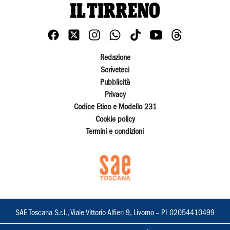
Redazione
Scriveteci
Pubblicità
Privacy
Codice Etico e Modello 231
Cookie policy
Termini e condizioni
SAE Toscana S.r.l., Viale Vittorio Alfieri 9, Livorno – PI 02054410499