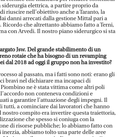
 siderurgia elettrica, a partire proprio da
 riuscire nell’obiettivo anche a Taranto, la
 dai danni arrecati dalla gestione Mittal pari a
o. Ricordo che altrettanto abbiamo fatto a Terni,
a con Arvedi. Il nostro piano siderurgico si sta
targato Jsw. Del grande stabilimento di un
reno rotaie che ha bisogno di un revamping
i dal 2018 ad oggi il gruppo non ha investito?
ocesso al passato, ma i fatti sono noti: erano gli
ci bravi nel dichiarare ma incapaci di
. Piombino ne è stata vittima come altri poli
ell’accordo non conteneva condizioni e
ati a garantire l’attuazione degli impegni. Il
 di tutti, a cominciare dai lavoratori che hanno
Il nostro compito era invertire questa traiettoria,
lizzazione che spesso si coniuga con la
ione di risorse pubbliche; lo abbiamo fatto con
i inerzia, abbiamo tolto una parte delle aree