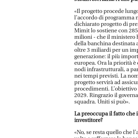
«Il progetto procede lung
l’accordo di programma nel
dichiarato progetto di pre
Mimit lo sostiene con 285 m
milioni - che il ministero
della banchina destinata 
oltre 3 miliardi per un im
generazione: il più impor
europea. Ora la priorità è 
nodi infrastrutturali, a par
nei tempi previsti. La no
progetto servirà ad assicu
procedimenti. L’obiettivo 
2029. Ringrazio il governat
squadra. Uniti si può».
La preoccupa il fatto che 
investitore?
«No, se resta quello che l