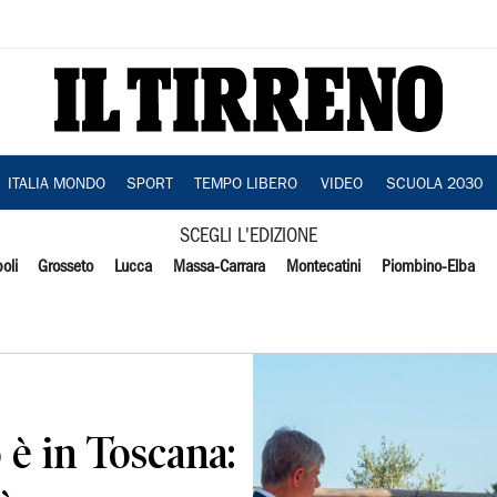
ITALIA MONDO
SPORT
TEMPO LIBERO
VIDEO
SCUOLA 2030
SCEGLI L'EDIZIONE
oli
Grosseto
Lucca
Massa-Carrara
Montecatini
Piombino-Elba
o è in Toscana: