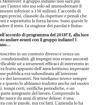
a Metinvest: il gruppo indiano non sarà più
zare l’intero sito ma solo ad ammodernare il
imento inferiore a 150 milioni. L’accordo di
i precisi, clausole da rispettare e penali che
nti e soprattutto la forza lavoro. Sono queste le
ere il testo. La stagione dei parolai è finita».
ll’accordo di programma del 2018? E, alla luce
to andare avanti con il gruppo indiano? I
idano…
toscritto in un contesto diverso e senza un
condizionalità: gli impegni non erano ancorati
icabile né a strumenti efficaci di intervento in
ra frutto appunto dell’amichettismo imperante
zione pubblica era subordinata all’interesse
o e dei lavoratori. Noi tuteliamo invece sempre
ale e questo lo abbiamo tradotto anche nel nuovo
 tempi certi, verifiche periodiche, e un
 parte integrante del lavoro. Comprendo la
che nasce da anni di attese deluse: è una
ra con le parole, ma coi fatti. L’azienda lo ha