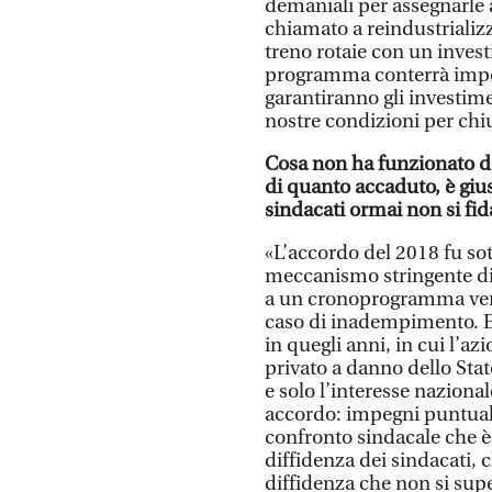
demaniali per assegnarle 
chiamato a reindustrializ
treno rotaie con un invest
programma conterrà impegn
garantiranno gli investime
nostre condizioni per chiud
Cosa non ha funzionato de
di quanto accaduto, è gius
sindacati ormai non si f
«L’accordo del 2018 fu sot
meccanismo stringente di 
a un cronoprogramma verif
caso di inadempimento. E
in quegli anni, in cui l’a
privato a danno dello Stat
e solo l’interesse nazion
accordo: impegni puntuali,
confronto sindacale che è
diffidenza dei sindacati, 
diffidenza che non si supe