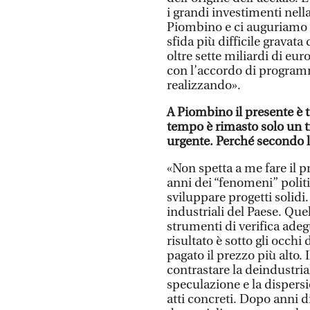
i grandi investimenti nella
Piombino e ci auguriamo di
sfida più difficile gravata
oltre sette miliardi di eur
con l’accordo di programm
realizzando».
A Piombino il presente è 
tempo è rimasto solo un t
urgente. Perché secondo le
«Non spetta a me fare il pr
anni dei “fenomeni” politi
sviluppare progetti solidi
industriali del Paese. Qu
strumenti di verifica adegu
risultato è sotto gli occhi
pagato il prezzo più alto. 
contrastare la deindustria
speculazione e la dispers
atti concreti. Dopo anni d