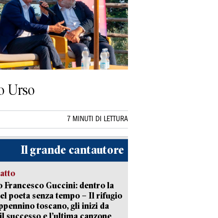
fo Urso
7 MINUTI DI LETTURA
Il grande cantautore
ratto
 Francesco Guccini: dentro la
del poeta senza tempo – Il rifugio
appennino toscano, gli inizi da
 il successo e l’ultima canzone