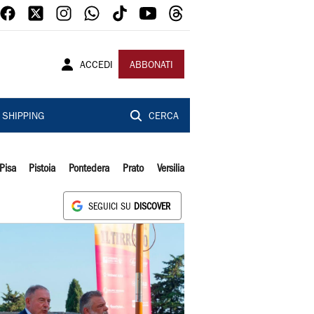
ACCEDI
ABBONATI
SHIPPING
CERCA
Pisa
Pistoia
Pontedera
Prato
Versilia
SEGUICI SU
DISCOVER