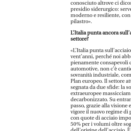
conosciuto altrove ci dic
presidio siderurgico: serv
moderno e resiliente, con
pilastro».
L’Italia punta ancora sull
settore?
«L’Italia punta sull’acciai
vent’anni, perché noi abb
pienamente consapevoli ch
automotive, non c’è cantie
sovranità industriale, com
Plan europeo. Il settore a
segnata da due sfide: la 
extraeuropee massicciament
decarbonizzato. Su entram
passo, grazie alla visione e
vigore il nuovo regime di
con quote di acciaio impor
50% per i volumi oltre sogl
dell’origine dell’acciaio.