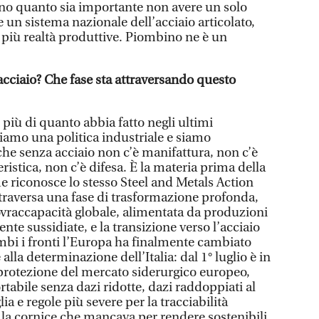
ono quanto sia importante non avere un solo
e un sistema nazionale dell’acciaio articolato,
 più realtà produttive. Piombino ne è un
’acciaio? Che fase sta attraversando questo
o più di quanto abbia fatto negli ultimi
iamo una politica industriale e siamo
e senza acciaio non c’è manifattura, non c’è
ristica, non c’è difesa. È la materia prima della
e riconosce lo stesso Steel and Metals Action
ttraversa una fase di trasformazione profonda,
sovraccapacità globale, alimentata da produzioni
e sussidiate, e la transizione verso l’acciaio
bi i fronti l’Europa ha finalmente cambiato
 alla determinazione dell’Italia: dal 1° luglio è in
 protezione del mercato siderurgico europeo,
tabile senza dazi ridotte, dazi raddoppiati al
ia e regole più severe per la tracciabilità
 È la cornice che mancava per rendere sostenibili