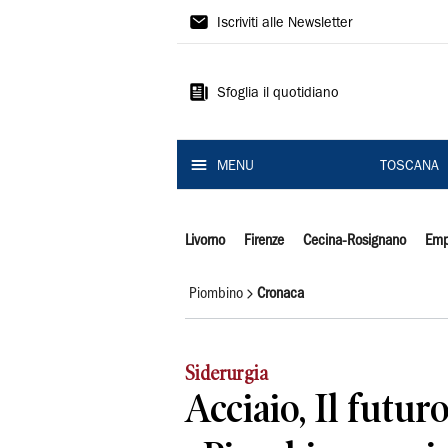
Il
Iscriviti alle Newsletter
Tirreno
Sfoglia il quotidiano
MENU
TOSCANA
Livorno
Firenze
Cecina-Rosignano
Emp
Piombino
Cronaca
Siderurgia
Acciaio, Il futur