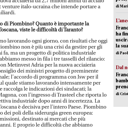
nuova acciaieria da 2,7 milioni annui di acciaio
nt venture italo-ucraina che intende portare a
di Mar
iliardi.
L’an
cio di Piombino? Quanto è importante la
Franc
Toscana, viste le difficoltà di Taranto?
ha fin
uscir
amo lavorando ogni giorno, con risultati che oggi
la su
Piombino non è più una crisi da gestire per gli
 fa, ma un progetto di politica industriale
di Pao
bbiamo messo in fila i tre tasselli del rilancio:
n Metinvest Adria per la nuova acciaieria
Dal n
Consiglio dei ministri progetto di preminente
Franc
onale; l’accordo di programma con Jsw per il
bambi
, sul quale stiamo lavorando intensamente per
pren
 raccolga le indicazioni dei sindacati; la
di Cri
agona, con l’ingresso di Trasteel che riporta lo
tiva industriale dopo anni di incertezza. La
 Toscana è decisiva per l’intero Paese. Piombino
 dei poli della siderurgia green europea:
emissioni, destinato ai mercati che più
anni. E proprio le difficoltà che abbiamo