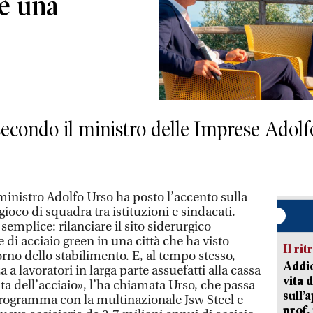
è una
io secondo il ministro delle Imprese Adol
inistro Adolfo Urso ha posto l’accento sulla
ioco di squadra tra istituzioni e sindacati.
 semplice: rilanciare il sito siderurgico
di acciaio green in una città che ha visto
Il rit
orno dello stabilimento. E, al tempo stesso,
Addio
a a lavoratori in larga parte assuefatti alla cassa
vita 
ta dell’acciaio», l’ha chiamata Urso, che passa
sull’
rogramma con la multinazionale Jsw Steel e
prof,