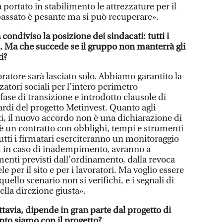
ortato in stabilimento le attrezzature per il
passato è pesante ma si può recuperare».
condiviso la posizione dei sindacati: tutti i
i. Ma che succede se il gruppo non manterrà gli
i?
ratore sarà lasciato solo. Abbiamo garantito la
tori sociali per l’intero perimetro
ase di transizione e introdotto clausole di
tardi del progetto Metinvest. Quanto agli
i, il nuovo accordo non è una dichiarazione di
 è un contratto con obblighi, tempi e strumenti
 tutti i firmatari eserciteranno un monitoraggio
e, in caso di inadempimento, avranno a
umenti previsti dall’ordinamento, dalla revoca
le per il sito e per i lavoratori. Ma voglio essere
ello scenario non si verifichi, e i segnali di
lla direzione giusta».
ttavia, dipende in gran parte dal progetto di
nto siamo con il progetto?