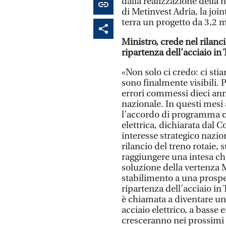
dalla realizzazione della 
di Metinvest Adria, la joi
terra un progetto da 3,2 m
Ministro, crede nel rilan
ripartenza dell’acciaio in 
«Non solo ci credo: ci sti
sono finalmente visibili. 
errori commessi dieci anni
nazionale. In questi mesi a
l’accordo di programma co
elettrica, dichiarata dal 
interesse strategico nazi
rilancio del treno rotaie
raggiungere una intesa che
soluzione della vertenza M
stabilimento a una prospet
ripartenza dell’acciaio in
è chiamata a diventare uno
acciaio elettrico, a basse 
cresceranno nei prossimi 