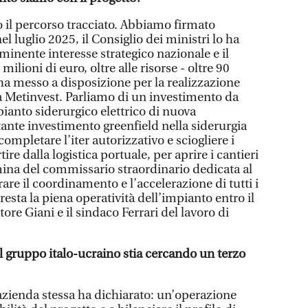
o il percorso tracciato. Abbiamo firmato
 luglio 2025, il Consiglio dei ministri lo ha
minente interesse strategico nazionale e il
ilioni di euro, oltre alle risorse - oltre 90
 ha messo a disposizione per la realizzazione
a Metinvest. Parliamo di un investimento da
pianto siderurgico elettrico di nuova
tante investimento greenfield nella siderurgia
completare l’iter autorizzativo e sciogliere i
tire dalla logistica portuale, per aprire i cantieri
mina del commissario straordinario dedicata al
rare il coordinamento e l’accelerazione di tutti i
resta la piena operatività dell’impianto entro il
ore Giani e il sindaco Ferrari del lavoro di
il gruppo italo-ucraino stia cercando un terzo
’azienda stessa ha dichiarato: un’operazione