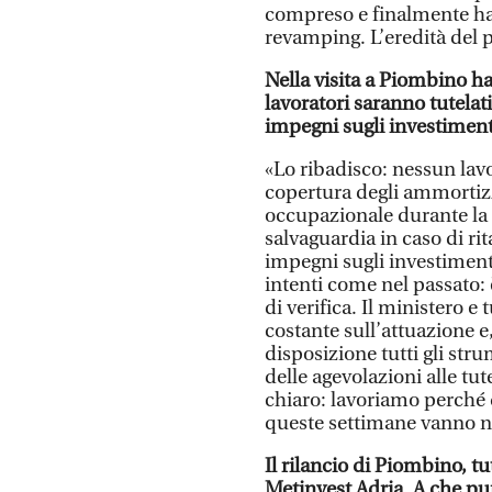
compreso e finalmente ha p
revamping. L’eredità del 
Nella visita a Piombino ha 
lavoratori saranno tutelat
impegni sugli investiment
«Lo ribadisco: nessun lavo
copertura degli ammortizza
occupazionale durante la f
salvaguardia in caso di ri
impegni sugli investiment
intenti come nel passato:
di verifica. Il ministero e
costante sull’attuazione 
disposizione tutti gli str
delle agevolazioni alle tute
chiaro: lavoriamo perché qu
queste settimane vanno ne
Il rilancio di Piombino, tu
Metinvest Adria. A che pu